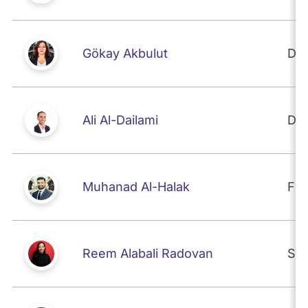
Gökay Akbulut
DIE
Ali Al-Dailami
DIE
Muhanad Al-Halak
FD
Reem Alabali Radovan
SP