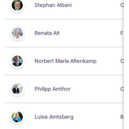
Stephan Albani
CD
Renata Alt
FD
Norbert Maria Altenkamp
CD
Philipp Amthor
CD
Luise Amtsberg
BÜ