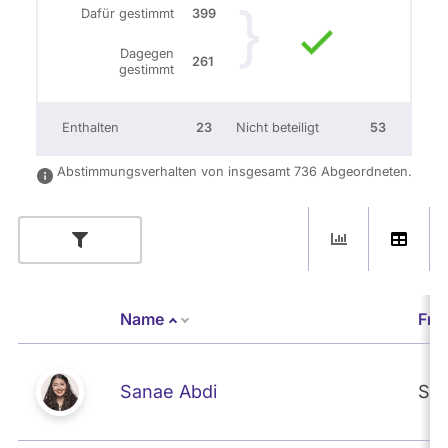
Dafür gestimmt
399
Dagegen
261
gestimmt
Enthalten
23
Nicht beteiligt
53
Abstimmungsverhalten von insgesamt 736 Abgeordneten.
Name
Fra
Absteigend sortieren
Sanae Abdi
SP