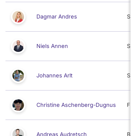
Dagmar Andres
SP
Niels Annen
SP
Johannes Arlt
SP
Christine Aschenberg-Dugnus
FD
Andreas Audretsch
BÜ