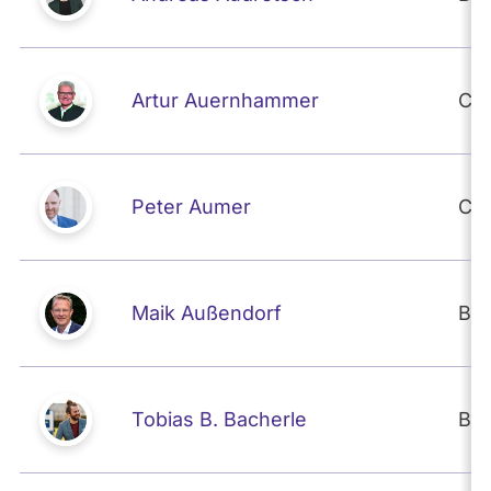
Artur Auernhammer
CD
Peter Aumer
CD
Maik Außendorf
BÜ
Tobias B. Bacherle
BÜ