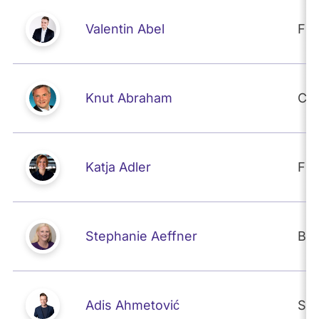
Valentin Abel
FD
Knut Abraham
CD
Katja Adler
FD
Stephanie Aeffner
BÜ
Adis Ahmetović
SP