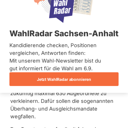
Bremen
Bundestages
Hamburg
Hessen
17. März 2023
Mecklenburg-Vorpommern
Niedersachsen
WahlRadar Sachsen-Anhalt
Die
Beschlussempfehlung
des
Nordrhein-Westfalen
Rheinland-Pfalz
Ausschusses für Inneres und Heimat
Saarland
Kandidierende checken, Positionen
beinhaltet die Annahme eines
Sachsen
vergleichen, Antworten finden:
Gesetzentwurfs
der
Sachsen-Anhalt
Mit unserem Wahl-Newsletter bist du
Sachsen-Anhalt
Regierungsfraktionen in geänderter
Schleswig-Holstein
gut informiert für die Wahl am 6.9.
Fassung. Der Gesetzentwurf sieht eine
Thüringen
Wahlrechtsreform vor, mit dem Ziel, den
Jetzt WahlRadar abonnieren
Deutschen Bundestag von aktuell 736 auf
Archiv
zukünftig maximal 630 Abgeordnete zu
Über uns
verkleinern. Dafür sollen die sogenannten
Überhang- und Ausgleichsmandate
Spenden
wegfallen.