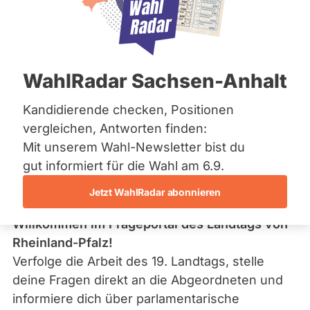
Fragen Sie Ihre
Bremen
Abgeordneten
Hamburg
Hessen
Mecklenburg-Vorpommern
Niedersachsen
WahlRadar Sachsen-Anhalt
Nordrhein-Westfalen
Rheinland-Pfalz
Saarland
Kandidierende checken, Positionen
Stelle deine Fragen an deine Abgeordneten, informiere dich über
Sachsen
Abstimmungsverhalten und Ausschussmitgliedschaften.
vergleichen, Antworten finden:
Sachsen-Anhalt
Mit unserem Wahl-Newsletter bist du
Sachsen-Anhalt
Schleswig-Holstein
gut informiert für die Wahl am 6.9.
Thüringen
Jetzt WahlRadar abonnieren
Archiv
Willkommen im Frageportal des Landtags von
Über uns
Rheinland-Pfalz!
Verfolge die Arbeit des 19. Landtags, stelle
Spenden
deine Fragen direkt an die Abgeordneten und
informiere dich über parlamentarische