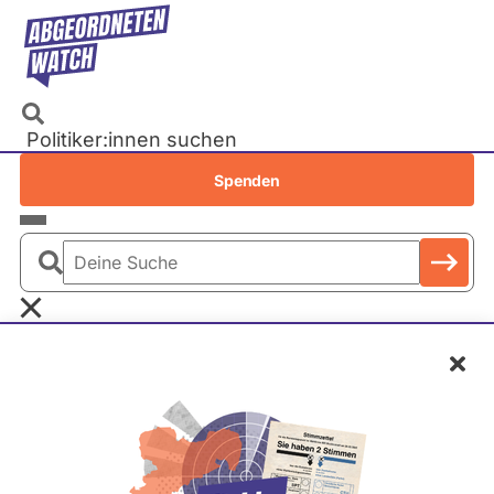
Direkt
zum
Inhalt
Politiker:innen suchen
Recherchen
Spenden
Petitionen
Parlamente
Deine
Bundestag
Suche
EU-Parlament
Rheinland-Pfalz
Übersicht
Schl
Landtage
Baden-Württemberg
Bayern
Berlin
Brandenburg