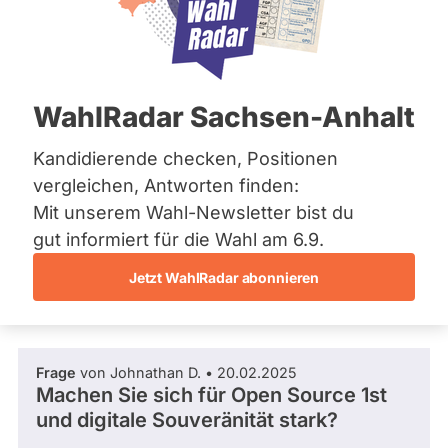
BÜNDNIS 90/­DIE GRÜNEN
Bremen
:
Hamburg
Dieser Politiker hat kein aktuelles und kein
P
Hessen
zukünftiges Mandat und keine
h
Mecklenburg-Vorpommern
Direktandidatur auf Landes-, Bundes- oder
i
EU-Ebene. Mögliche Kandidaturen über eine
Niedersachsen
l
WahlRadar Sachsen-Anhalt
Wahlliste werden bei uns nicht erfasst.
Nordrhein-Westfalen
l
Rheinland-Pfalz
i
Saarland
Kandidierende checken, Positionen
p
Sachsen
S
vergleichen, Antworten finden:
Sachsen-Anhalt
Die Fragefunktion ist für diese Person
i
Mit unserem Wahl-Newsletter bist du
Schleswig-Holstein
g
Nur
derzeit nicht aktiv.
Thüringen
gut informiert für die Wahl am 6.9.
l
Politiker:innen
e
Jetzt WahlRadar abonnieren
mit
Archiv
Fragen und Antworten
aktiven
Über uns
Kandidaturen
oder
Spenden
Frage
von Johnathan D. • 20.02.2025
Mandaten
Machen Sie sich für Open Source 1st
können
und digitale Souveränität stark?
über