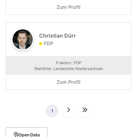
Zum Profil
Christian Dürr
FDP
Fraktion: FDP
Wahlliste: Landesliste Niedersachsen
Zum Profil
Seitennummerierung
1
Aktuelle
Nächste
Letzte
Seite
Seite
Seite
Open Data