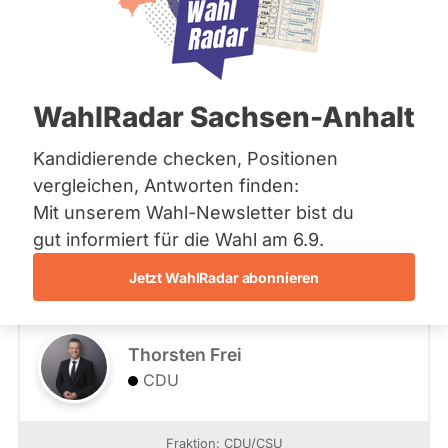
Bremen
eingeben
Hamburg
Hessen
Mecklenburg-Vorpommern
- Alle -
Fraktion
Niedersachsen
Marco Buschmann
WahlRadar Sachsen-Anhalt
Nordrhein-Westfalen
Rheinland-Pfalz
FDP
- Alle -
Wahlkreis
Saarland
Kandidierende checken, Positionen
Sachsen
vergleichen, Antworten finden:
Sachsen-Anhalt
Fraktion: FDP
- Alle -
Wahlliste
Mit unserem Wahl-Newsletter bist du
Schleswig-Holstein
Wahlliste: Landesliste Nordrhein-Westfalen
Thüringen
gut informiert für die Wahl am 6.9.
Zum Profil
Listenposition
Jetzt WahlRadar abonnieren
Archiv
Über uns
Nur nicht vorzeitig beendete Mandate
Status Mandat
Thorsten Frei
Spenden
CDU
Fraktion: CDU/CSU