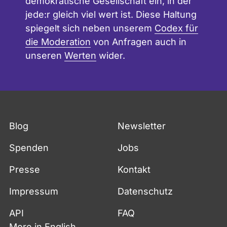
demokratische Gesellschaft ein, in der
jede:r gleich viel wert ist. Diese Haltung
spiegelt sich neben unserem
Codex für
die Moderation
von Anfragen auch in
unseren
Werten
wider.
Fußzeile
Blog
Newsletter
Spenden
Jobs
Presse
Kontakt
Impressum
Datenschutz
API
FAQ
More in English