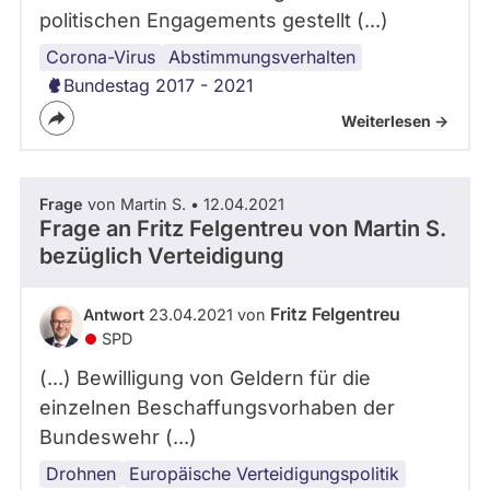
politischen Engagements gestellt (...)
Corona-Virus
Infektionsschutz
Corona-
Gesundheitspolitik
Bundesländer
Demokratie
Abstimmungsverhalten
Maßnahmen
Bundestag 2017 - 2021
Weiterlesen ->
Frage
von Martin S. • 12.04.2021
Frage an Fritz Felgentreu von
Martin S.
bezüglich Verteidigung
Fritz Felgentreu
Antwort
23.04.2021 von
SPD
(...) Bewilligung von Geldern für die
einzelnen Beschaffungsvorhaben der
Bundeswehr (...)
Drohnen
Militär
Verteidigungspolitik
Bundeswehr
Europäische Verteidigungspolitik