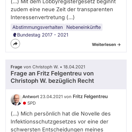
(...) Mit dem Lobbyregistergesetz beginnt
zudem eine neue Zeit der transparenten
Interessenvertretung (...)
Abstimmungsverhalten
Nebentätigkeiten
Abgeordnete
Lobbyregister
Lobbyismus
Transparenz
Nebeneinkünfte
Bundestag 2017 - 2021
Weiterlesen ->
Frage
von Christoph W. • 18.04.2021
Frage an Fritz Felgentreu von
Christoph W.
bezüglich Recht
Fritz Felgentreu
Antwort
23.04.2021 von
SPD
(...) Mich persönlich hat die Novelle des
Infektionsschutzgesetzes vor eine der
schwersten Entscheidungen meines