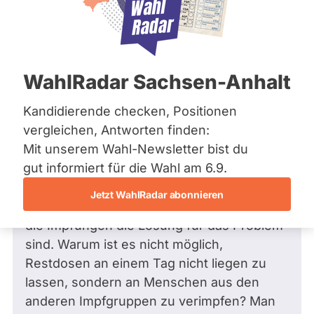
Bremen
Frage
Hamburg
Funkt
Hessen
Mecklenburg-Vorpommern
ist
Frage
von Anne R. •
18.03.2021
Niedersachsen
Frage an Fritz Felgentreu von
Anne R.
deakti
WahlRadar Sachsen-Anhalt
Nordrhein-Westfalen
bezüglich Gesundheit
weil
Rheinland-Pfalz
Saarland
Kandidierende checken, Positionen
Sehr geehrter Herr Felgentreu,
Fritz
Sachsen
vergleichen, Antworten finden:
welche Alternativen bestehen, um den
Felge
Sachsen-Anhalt
Mit unserem Wahl-Newsletter bist du
Impfprozess zu beschleunigen. Wir sind
zur
Sachsen-Anhalt
Schleswig-Holstein
gut informiert für die Wahl am 6.9.
nun fast ein halbes Jahr im Lockdown und
Zeit
Thüringen
die Zumutungen im privaten Bereich sind
keine
Jetzt WahlRadar abonnieren
enorm. Wir wissen (fast) alle, dass allein
aktiv
Archiv
die Impfungen die Lösung für das Problem
Kandi
Über uns
sind. Warum ist es nicht möglich,
hat.
Restdosen an einem Tag nicht liegen zu
Spenden
lassen, sondern an Menschen aus den
anderen Impfgruppen zu verimpfen? Man