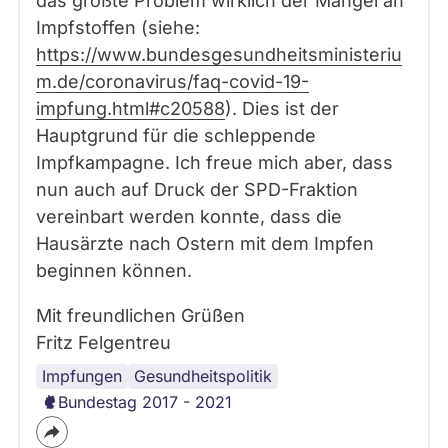
das größte Problem wirklich der Mangel an
Impfstoffen (siehe:
https://www.bundesgesundheitsministeriu
m.de/coronavirus/faq-covid-19-
impfung.html#c20588
). Dies ist der
Hauptgrund für die schleppende
Impfkampagne. Ich freue mich aber, dass
nun auch auf Druck der SPD-Fraktion
vereinbart werden konnte, dass die
Hausärzte nach Ostern mit dem Impfen
beginnen können.
Mit freundlichen Grüßen
Fritz Felgentreu
Impfungen
Corona-
Corona
Gesundheitspolitik
Virus
Bundestag 2017 - 2021