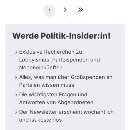
Seitennummerierung
1
Aktuelle
Nächste
Letzte
Seite
Seite
Seite
Werde Politik-Insider:in!
Exklusive Recherchen zu
Lobbyismus, Parteispenden und
Nebeneinkünften
Alles, was man über Großspenden an
Parteien wissen muss
Die wichtigsten Fragen und
Antworten von Abgeordneten
Der Newsletter erscheint wöchentlich
und ist kostenlos