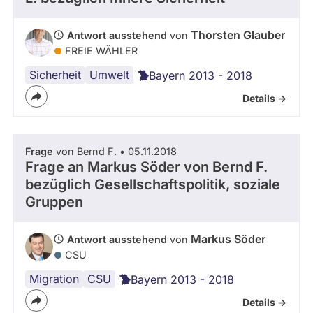
Thorsten Glauber
Antwort ausstehend
von
FREIE WÄHLER
Sicherheit
Forschung
Umwelt
Bayern 2013 - 2018
Details ->
Frage
von Bernd F. • 05.11.2018
Frage an Markus Söder von
Bernd F.
bezüglich Gesellschaftspolitik, soziale
Gruppen
Markus Söder
Antwort ausstehend
von
CSU
Migration
Vereinte
CSU
Bayern 2013 - 2018
Nationen
Details ->