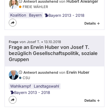
Hubert Aiwanger
Antwort ausstehend
von
FREIE WÄHLER
Koalition
Bayern
Bayern 2013 - 2018
Details ->
Frage
von Josef T. • 13.10.2018
Frage an Erwin Huber von
Josef T.
bezüglich Gesellschaftspolitik, soziale
Gruppen
Erwin Huber
Antwort ausstehend
von
CSU
Wahlkampf
CSU
Bayern
Polizeiaufgabengesetz
Landtagswahl
Bayern 2013 - 2018
Details ->