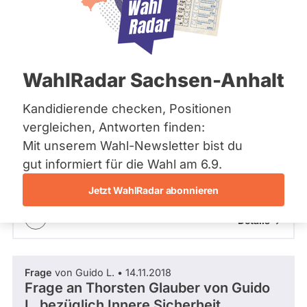
Bremen
Hamburg
Politiker:in
Hessen
Mecklenburg-Vorpommern
Niedersachsen
WahlRadar Sachsen-Anhalt
Nordrhein-Westfalen
Zeitraum
Frage
von Guido L. • 15.11.2018
Rheinland-Pfalz
Frage an Michael Piazolo von
Guido L.
Saarland
Kandidierende checken, Positionen
Sachsen
bezüglich Recht
- Alle -
vergleichen, Antworten finden:
Fraktion
Sachsen-Anhalt
Mit unserem Wahl-Newsletter bist du
Sachsen-Anhalt
Michael Piazolo
Antwort ausstehend
von
Schleswig-Holstein
gut informiert für die Wahl am 6.9.
- Alle -
Thema
Thüringen
FREIE WÄHLER
Jetzt WahlRadar abonnieren
Justiz
Minister:in
Bayern 2013 - 2018
Archiv
- Alle -
Frage Status
Details ->
Über uns
Spenden
Frage
von Guido L. • 14.11.2018
Frage an Thorsten Glauber von
Guido
L.
bezüglich Innere Sicherheit