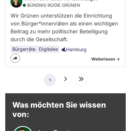
BÜNDNIS 90/­DIE GRÜNEN
Wir Grünen unterstützen die Einrichtung
von Bürger*innenräten als einen wichtigen
Beitrag zu mehr politischer Beteiligung
durch die Gesellschaft.
Bürgerräte
Digitales
Hamburg
Weiterlesen ->
Seitennummerierung
1
Aktuelle
Nächste
Letzte
Seite
Seite
Seite
Was möchten Sie wissen
von: