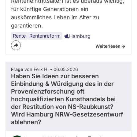
Renteneintrittsalter) ist es überaus wichtig,
für künftige Generationen ein
auskömmliches Leben im Alter zu
garantieren.
Rente
Renteneintrittsalter
Rentenreform
Hamburg
Weiterlesen ->
Frage
von Felix H. • 06.05.2026
Haben Sie Ideen zur besseren
Einbindung & Würdigung des in der
Provenienzforschung oft
hochqualifizierten Kunsthandels bei
der Restitution von NS-Raubkunst?
Wird Hamburg NRW-Gesetzesentwurf
ablehnen?