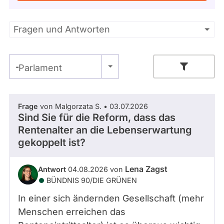
Kandidaturen
und
Mandaten
Primäre
Fragen und Antworten
werden
nicht
Reiter
berücksichtigt.
- Alle -
Parlament
Zeitraum
Frage
von Malgorzata S. • 03.07.2026
Sind Sie für die Reform, dass das
Rentenalter an die Lebenserwartung
- Alle -
Thema
gekoppelt ist?
- Alle -
Antwort Status
Lena Zagst
Antwort
04.08.2026 von
BÜNDNIS 90/­DIE GRÜNEN
In einer sich ändernden Gesellschaft (mehr
Menschen erreichen das