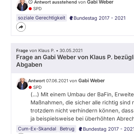
Gabi Weber
Antwort ausstehend
von
SPD
soziale Gerechtigkeit
Bundestag 2017 - 2021
Frage
von Klaus P. • 30.05.2021
Frage an Gabi Weber von
Klaus P.
bezügli
Abgaben
Gabi Weber
Antwort
07.06.2021 von
SPD
(...) Mit einem Umbau der BaFin, Erwei
Maßnahmen, die sicher alle richtig sind
trotzdem nicht verhindern können, dass 
ja beispielsweise bei überhöhten Abrec
Cum-Ex-Skandal
Wirecard
SPD
Betrug
Bundestag 2017 - 202