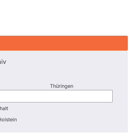
iv
Thüringen
halt
halt
olstein
Schli