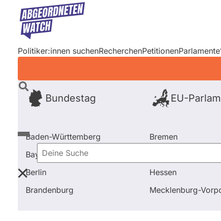
Direkt
zum
Inhalt
Politiker:innen suchen
Recherchen
Petitionen
Parlamente
Bundestag
EU-Parlam
Baden-Württemberg
Bremen
Bayern
Hamburg
Deine
Berlin
Hessen
Suche
Startseite
Frage stellen
Gabi Weber
Brandenburg
Mecklenburg-Vor