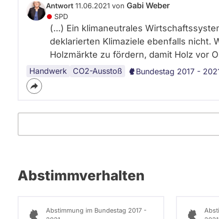
Gabi Weber
Antwort
11.06.2021 von
SPD
(...) Ein klimaneutrales Wirtschaftssyst
deklarierten Klimaziele ebenfalls nicht
Holzmärkte zu fördern, damit Holz vor O
Handwerk
Umweltschutz
Wald
Export
CO2-Ausstoß
Bundestag 2017 - 202
Abstimmverhalten
Abstimmung im Bundestag 2017 -
Abst