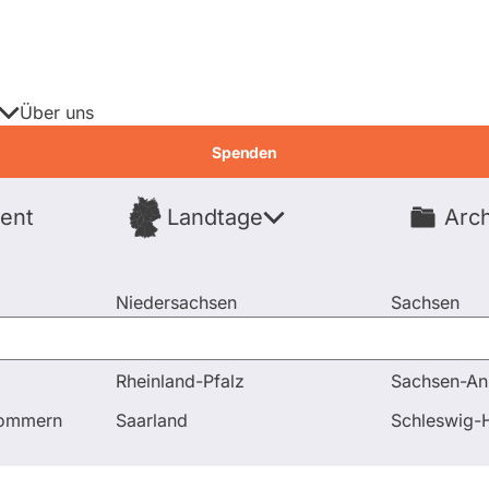
Über uns
Spenden
ent
Landtage
Arch
Spenden
Niedersachsen
Sachsen
Nordrhein-Westfalen
Sachsen-An
Rheinland-Pfalz
Sachsen-An
pommern
Saarland
Schleswig-H