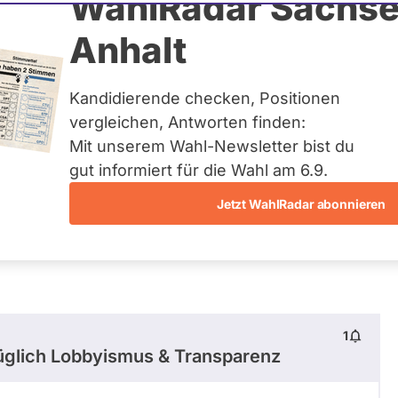
er
WahlRadar Sachse
Anhalt
tuelles und kein zukünftiges
idatur auf Landes-, Bundes-
ndidaturen über eine
Kandidierende checken, Positionen
t erfasst.
vergleichen, Antworten finden:
Mit unserem Wahl-Newsletter bist du
gut informiert für die Wahl am 6.9.
Jetzt WahlRadar abonnieren
entätigkeiten
Abstimmungen
Ausschuss-Mi
1
glich Lobbyismus & Transparenz