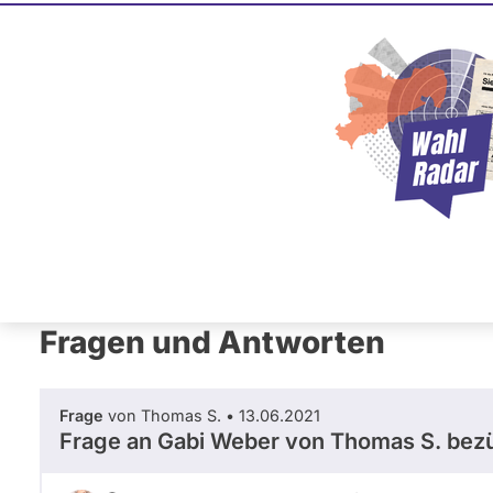
Gabi Web
SPD
Diese Politikerin hat kein ak
Mandat und keine Direktand
oder EU-Ebene. Mögliche Ka
Wahlliste werden bei uns nich
Primäre
Übersicht
Fragen und Antworten
Neb
Reiter
Fragen und Antworten
Frage
von Thomas S. • 13.06.2021
Frage an Gabi Weber von
Thomas S.
bezü