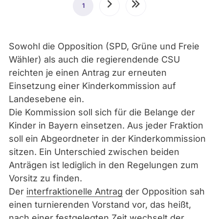
Seitennummerierung
1
Aktuelle
Nächste
Letzte
Seite
Seite
Seite
Sowohl die Opposition (SPD, Grüne und Freie
Wähler) als auch die regierendende CSU
reichten je einen Antrag zur erneuten
Einsetzung einer Kinderkommission auf
Landesebene ein.
Die Kommission soll sich für die Belange der
Kinder in Bayern einsetzen. Aus jeder Fraktion
soll ein Abgeordneter in der Kinderkommission
sitzen. Ein Unterschied zwischen beiden
Anträgen ist lediglich in den Regelungen zum
Vorsitz zu finden.
Der
interfraktionelle Antrag
der Opposition sah
einen turnierenden Vorstand vor, das heißt,
nach einer festgelegten Zeit wechselt der