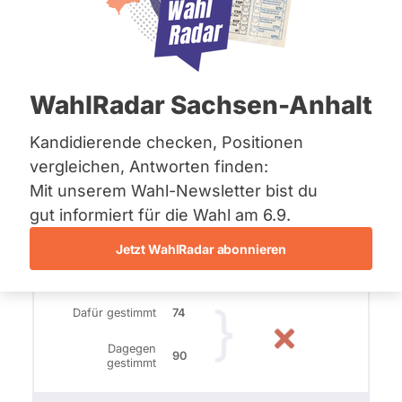
Bremen
15. Juli 2014
Hamburg
Hessen
Die Opposition ist mit einem
Mecklenburg-Vorpommern
Niedersachsen
interfraktionellen Antrag zur Einsetzung
WahlRadar Sachsen-Anhalt
Nordrhein-Westfalen
einer Kinderkommission mit wechselndem
Rheinland-Pfalz
Vorsitz an der absoluten Mehrheit der CSU
Saarland
Kandidierende checken, Positionen
Sachsen
gescheitert.
vergleichen, Antworten finden:
Sachsen-Anhalt
Mit unserem Wahl-Newsletter bist du
Sachsen-Anhalt
Weiterlesen
Schleswig-Holstein
gut informiert für die Wahl am 6.9.
Thüringen
Jetzt WahlRadar abonnieren
Archiv
Über uns
Dafür gestimmt
74
Spenden
Dagegen
90
gestimmt