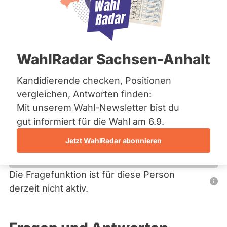
Bremen
Hamburg
Hessen
Primäre
Mecklenburg-Vorpommern
Übersicht
Niedersachsen
Reiter
WahlRadar Sachsen-Anhalt
Nordrhein-Westfalen
Peter Bauer
Rheinland-Pfalz
Saarland
Kandidierende checken, Positionen
FREIE WÄHLER
Sachsen
vergleichen, Antworten finden:
Sachsen-Anhalt
Dieser Politiker hat kein aktuelles und kein zukünftiges
Mit unserem Wahl-Newsletter bist du
Sachsen-Anhalt
Mandat und keine Direktandidatur auf Landes-, Bundes-
Schleswig-Holstein
gut informiert für die Wahl am 6.9.
oder EU-Ebene. Mögliche Kandidaturen über eine
Thüringen
Wahlliste werden bei uns nicht erfasst.
Jetzt WahlRadar abonnieren
Archiv
Über uns
Die Fragefunktion ist für diese Person
Nur
derzeit nicht aktiv.
Spenden
Politiker:innen
mit