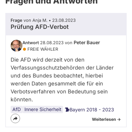
Fragen und Antworten
aktiven
Kandidaturen
oder
Frage
von Anja M. • 23.08.2023
Mandaten
Prüfung AFD-Verbot
können
über
Peter Bauer
Antwort
28.08.2023 von
abgeordnetenwatch
FREIE WÄHLER
befragt
Die AFD wird derzeit von den
werden.
Verfassungsschutzbehörden der Länder
und des Bundes beobachtet, hierbei
werden Daten gesammelt die für ein
Verbotsverfahren von Bedeutung sein
könnten.
AfD
Parteiverbot
Innere Sicherheit
Bayern 2018 - 2023
Weiterlesen ->