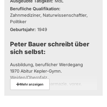
Ausgeübte Tätigkeit
MdL
Berufliche Qualifikation
Zahnmediziner, Naturwissenschaftler,
Politiker
Geburtsjahr
1949
Peter Bauer schreibt über
sich selbst:
Ausbildung, beruflicher Werdegang
1970 Abitur Kepler-Gymn.
Weiden/Oberpfalz
1970/72 Studium Pharmazie, vorex.
Mehr anzeigen
Apotheker
1972/79 Studium Chemie, Biologie,
Zahnmedizin FAU Erlangen