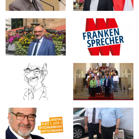
Landkreis Ansbach
Mitgliedschaft im Landtag, weitere
Funktionen
MdL seit 20. Oktober 2008
Pflege- und Kulturpolitischer Sprecher
sowie Frankensprecher der
Landtagsfraktion der FREIEN WÄHLER
Mitglied PKG
Mitglied in den Ausschüssen Gesundheit
und Pflege sowie Wissenschaft und
Kunst.