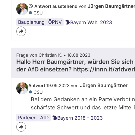
Jürgen Baumgärtne
Antwort ausstehend
von
CSU
Bauplanung
München
ÖPNV
Bayern Wahl 2023
Frage
von Christian K. • 18.08.2023
Hallo Herr Baumgärtner, würden Sie sich
der AfD einsetzen? https://innn.it/afdver
Jürgen Baumgärtner
Antwort
19.09.2023 von
CSU
Bei dem Gedanken an ein Parteiverbot 
schärfste Schwert und das letzte Mittel
Parteien
AfD
Bayern 2018 - 2023