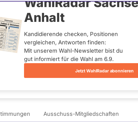
aumgärtner
WahlRadar Sachse
Anhalt
Kandidierende checken, Positionen
reis:
Kronach, Lichtenfels
vergleichen, Antworten finden:
Mit unserem Wahl-Newsletter bist du
gut informiert für die Wahl am 6.9.
Jetzt WahlRadar abonnieren
WAHLKAMPFPOSITIONEN
VON JÜRGEN BAUMGÄRTNER
stimmungen
Ausschuss-Mitgliedschaften