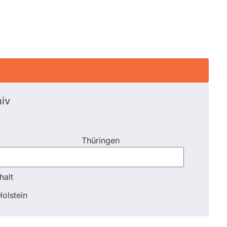
iv
Thüringen
halt
halt
olstein
Schli