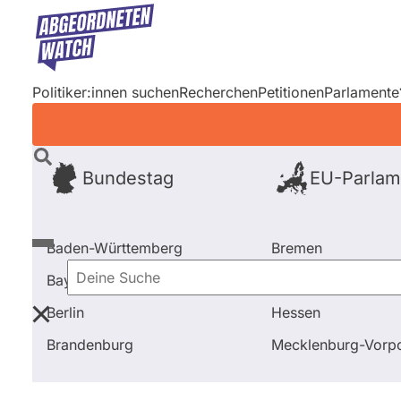
Direkt
zum
Inhalt
Politiker:innen suchen
Recherchen
Petitionen
Parlamente
Bundestag
EU-Parlam
Baden-Württemberg
Bremen
Bayern
Hamburg
Deine
Berlin
Hessen
Suche
Startseite
Frage stellen
Jürgen Baumgärtner
Brandenburg
Mecklenburg-Vor