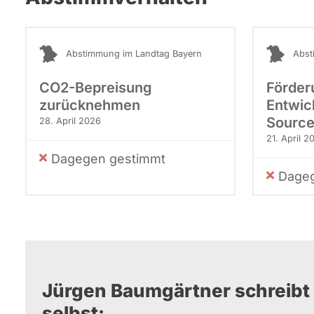
Abstimmung im Landtag Bayern
Abst
CO2-Bepreisung
Förder
zurücknehmen
Entwic
Source
28. April 2026
21. April 2
Dagegen gestimmt
Dageg
Jürgen Baumgärtner schreibt 
selbst: