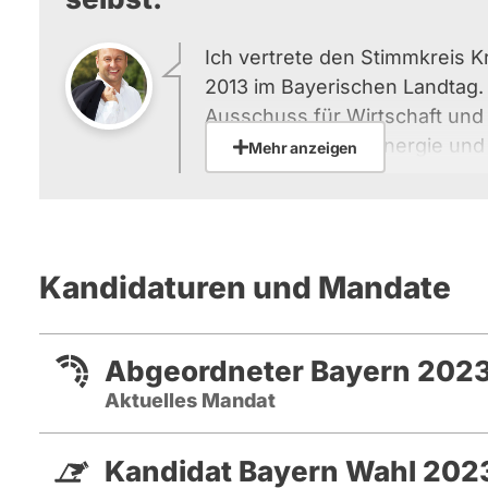
Ich vertrete den Stimmkreis K
2013 im Bayerischen Landtag. I
Ausschuss für Wirtschaft und 
Bau und Verkehr, Energie und
Mehr anzeigen
Ausschuss für Gesundheit un
Bayerischen Landtags.
Als Vertreter des Stimmkreis
wichtigste Aufgabe darin, eine
Kandidaturen und Mandate
die Region bestmöglich für die
Die Förderung von gleichwert
Lebensverhältnissen und Arb
Abgeordneter Bayern 2023
Bayern und die Stärkung von
Aktuelles Mandat
Regionen durch gezielte Wirts
und Infrastrukturpolitik sind
Kandidat Bayern Wahl 202
meiner politischen Arbeit. Au