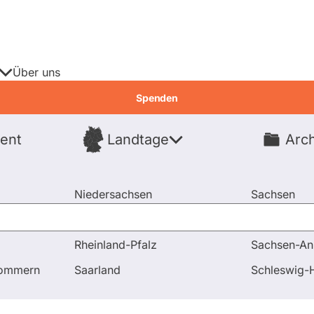
Über uns
Spenden
ent
Landtage
Arch
Spenden
Niedersachsen
Sachsen
Nordrhein-Westfalen
Sachsen-An
Rheinland-Pfalz
Sachsen-An
pommern
Saarland
Schleswig-H