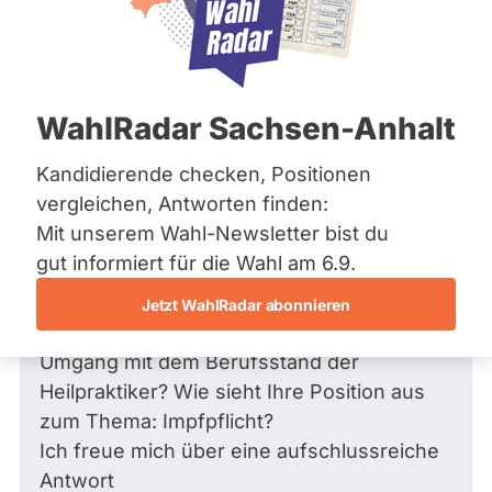
Zum Profil
Frage stellen
Bremen
Die
Hamburg
Frage
Hessen
Funkt
Mecklenburg-Vorpommern
Niedersachsen
ist
Frage
von Peter S. •
05.08.2021
WahlRadar Sachsen-Anhalt
Nordrhein-Westfalen
Standpunkte zu den Themen:
deakti
Rheinland-Pfalz
Homöopathie und Berufsstand der
weil
Saarland
Kandidierende checken, Positionen
Heilpraktiker, Impfpflicht
Sachsen
Sven
vergleichen, Antworten finden:
Sachsen-Anhalt
Sehr geehrter Herr Kindler,
Chris
Mit unserem Wahl-Newsletter bist du
Sachsen-Anhalt
Kindl
Schleswig-Holstein
gut informiert für die Wahl am 6.9.
die Wahlen stehen bald an. Wie stehen Sie
Thüringen
zur
zum Umgang mit der Homöopathie? Was
Jetzt WahlRadar abonnieren
Zeit
Archiv
vertreten Sie für einen Standpunkt zum
keine
Umgang mit dem Berufsstand der
aktiv
Über uns
Heilpraktiker? Wie sieht Ihre Position aus
Kandi
Spenden
zum Thema: Impfpflicht?
hat.
Ich freue mich über eine aufschlussreiche
Antwort