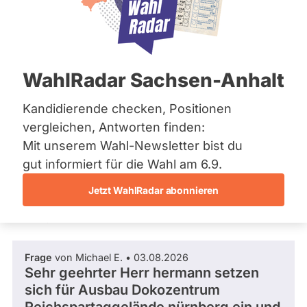
CSU
Bremen
F
Hamburg
r
Mandat
Abgeordneter Bayern 2023 - 2028
Hessen
a
gewonnen
Mecklenburg-Vorpommern
k
über
Niedersachsen
96
t
/ 100
Wahlkreis
WahlRadar Sachsen-Anhalt
Nordrhein-Westfalen
i
Stimmkreis
Rheinland-Pfalz
96 %
o
Erlangen-
Fragen beantwortet
Saarland
Kandidierende checken, Positionen
Es
n
Stadt
Abgeordneter Bayern
Sachsen
werden
vergleichen, Antworten finden:
hlkreisergebnis
nur
Sachsen-Anhalt
Fragen
36,64
Mit unserem Wahl-Newsletter bist du
Sachsen-Anhalt
Frage stellen
und
%
Schleswig-Holstein
gut informiert für die Wahl am 6.9.
Antworten
Wahlliste
Thüringen
gezählt,
Wahlkreisliste
welche
Jetzt WahlRadar abonnieren
während
Mittelfranken
Archiv
Fragen und Antworten
aktueller
istenposition
Kandidaturen
2
Über uns
und
Mandate
Frage
von Michael E. • 03.08.2026
gestellt
Spenden
Sehr geehrter Herr hermann setzen
wurden.
Solche
sich für Ausbau Dokozentrum
aus
vergangenen