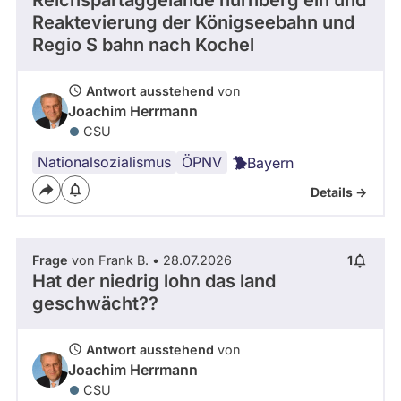
Reichspartaggelände nürnberg ein und
Kandidaturen
Reaktevierung der Königseebahn und
und
Regio S bahn nach Kochel
Mandaten
werden
nicht
berücksichtigt.
Antwort ausstehend
von
Joachim Herrmann
CSU
Nationalsozialismus
ÖPNV
Bayern
Details ->
Frage
von Frank B. • 28.07.2026
1
Hat der niedrig lohn das land
geschwächt??
Antwort ausstehend
von
Joachim Herrmann
CSU