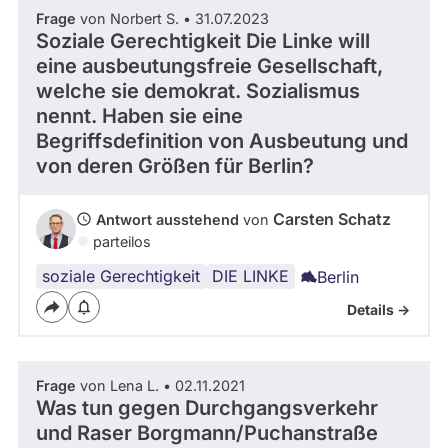
vergangenen
d
Zeitraum
Frage
von Norbert S. • 31.07.2023
Kandidaturen
d
und
Soziale Gerechtigkeit Die Linke will
e
Mandaten
eine ausbeutungsfreie Gesellschaft,
r
werden
- Alle -
Thema
P
nicht
welche sie demokrat. Sozialismus
berücksichtigt.
a
nennt. Haben sie eine
r
- Alle -
Begriffsdefinition von Ausbeutung und
Antwort Status
t
von deren Größen für Berlin?
e
i
D
Carsten Schatz
Antwort ausstehend
von
I
parteilos
E
soziale Gerechtigkeit
DIE LINKE
L
Berlin
I
Details ->
N
K
E
Frage
von Lena L. • 02.11.2021
Was tun gegen Durchgangsverkehr
und Raser Borgmann/Puchanstraße