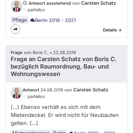
Carsten Schatz
Antwort ausstehend
von
parteilos
Pflege
Berlin 2016 - 2021
Details ->
Frage
von Boris C. • 22.08.2019
Frage an Carsten Schatz von
Boris C.
bezüglich Raumordnung, Bau- und
Wohnungswesen
Carsten Schatz
Antwort
24.08.2019 von
parteilos
(...) Ebenso verhält es sich mit dem
Mietendeckel. Er wird nicht für Neubauten
gelten. (...)
Mietpreisbremse
Sozialer
Miete
Berlin