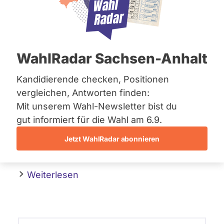
Bremen
Geltung des Gesetzes
Hamburg
Hessen
über Versammlungen
Mecklenburg-Vorpommern
Niedersachsen
und Aufzüge
WahlRadar Sachsen-Anhalt
Nordrhein-Westfalen
Rheinland-Pfalz
20. Januar 2010
Saarland
Kandidierende checken, Positionen
Sachsen
vergleichen, Antworten finden:
Veränderung des Versammlungsrechts
Sachsen-Anhalt
Mit unserem Wahl-Newsletter bist du
Sachsen-Anhalt
durch die Regierungskoalition. Es sollen
Schleswig-Holstein
gut informiert für die Wahl am 6.9.
dadurch Grenzen für Extremisten
Thüringen
entstehen indem deren
Jetzt WahlRadar abonnieren
Versammlungsfreiheit eingeschränkt wird.
Archiv
Über uns
Weiterlesen
Spenden