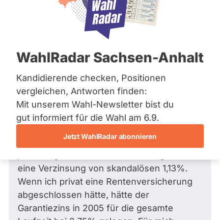
Bremen
Hamburg
Hessen
Mecklenburg-Vorpommern
Frage
von Bernd H. •
11.09.2025
Niedersachsen
Wie wird künftig Transparenz bei
WahlRadar Sachsen-Anhalt
Nordrhein-Westfalen
Betrieblicher Altersversorgung und
Rheinland-Pfalz
Saarland
Riesterrente gewährleistet? Muss ich
Kandidierende checken, Positionen
Sachsen
erst mit Anwaltskosten zum
vergleichen, Antworten finden:
Sachsen-Anhalt
Arbeitsgericht?
Mit unserem Wahl-Newsletter bist du
Sachsen-Anhalt
Mein Arbeitgeber aus dem Sozialbereich
Schleswig-Holstein
gut informiert für die Wahl am 6.9.
Thüringen
hat 2005 eine betriebliche
Jetzt WahlRadar abonnieren
Altersversorgung eingeführt. Die soll mir
Archiv
jetzt ausgezahlt werden. Dabei ergibt sich
Über uns
eine Verzinsung von skandalösen 1,13%.
Wenn ich privat eine Rentenversicherung
Spenden
abgeschlossen hätte, hätte der
Garantiezins in 2005 für die gesamte