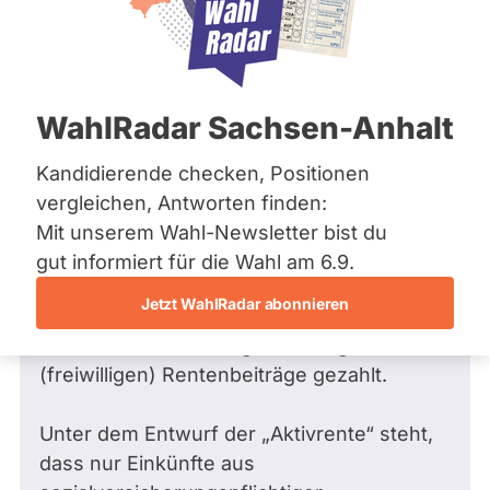
Bremen
Hamburg
Hessen
Mecklenburg-Vorpommern
Frage
von Michael L. •
25.11.2025
Niedersachsen
Warum sollen freiwillig
WahlRadar Sachsen-Anhalt
Nordrhein-Westfalen
rentenversicherte Selbständige von
Rheinland-Pfalz
Saarland
der Aktivrente ausgeschlossen
Kandidierende checken, Positionen
Sachsen
werden, obwohl sie doch auch
vergleichen, Antworten finden:
Sachsen-Anhalt
Beiträge gezahlt haben.
Mit unserem Wahl-Newsletter bist du
Sachsen-Anhalt
Ich bin Rentner (Jahrgang 1958) mit
Schleswig-Holstein
gut informiert für die Wahl am 6.9.
Thüringen
gesetzlicher Altersrente und übe weiter
Jetzt WahlRadar abonnieren
eine selbstständige Nebentätigkeit aus. Ich
Archiv
habe bis zum letztmöglichen Tag meine
Über uns
(freiwilligen) Rentenbeiträge gezahlt.
Spenden
Unter dem Entwurf der „Aktivrente“ steht,
dass nur Einkünfte aus