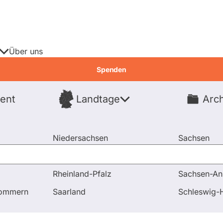
Über uns
Spenden
ent
Landtage
Arch
Spenden
Niedersachsen
Sachsen
Nordrhein-Westfalen
Sachsen-An
Rheinland-Pfalz
Sachsen-An
pommern
Saarland
Schleswig-H