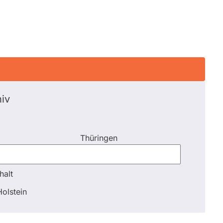
iv
Thüringen
halt
halt
olstein
Schli