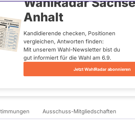
ub
WahlRadar Sachse
Anhalt
Kandidierende checken, Positionen
reis:
Pfaffenhofen a.d.Ilm
vergleichen, Antworten finden:
Mit unserem Wahl-Newsletter bist du
gut informiert für die Wahl am 6.9.
Jetzt WahlRadar abonnieren
WAHLKAMPFPOSITIONEN
VON KARL STRAUB
stimmungen
Ausschuss-Mitgliedschaften