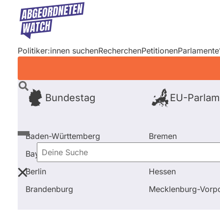
Direkt
zum
Inhalt
Politiker:innen suchen
Recherchen
Petitionen
Parlamente
Bundestag
EU-Parlam
Baden-Württemberg
Bremen
Bayern
Hamburg
Deine
Berlin
Hessen
Suche
Startseite
Frage stellen
Karl Straub
Brandenburg
Mecklenburg-Vor