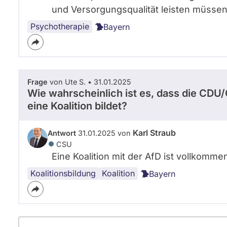
und Versorgungsqualität leisten müssen
Psychotherapie
Bayern
Frage
von Ute S. • 31.01.2025
Wie wahrscheinlich ist es, dass die CD
eine Koalition bildet?
Karl Straub
Antwort
31.01.2025 von
CSU
Eine Koalition mit der AfD ist vollkomm
Koalitionsbildung
Union
AfD
Regierungsbildung
Koalition
Bayern