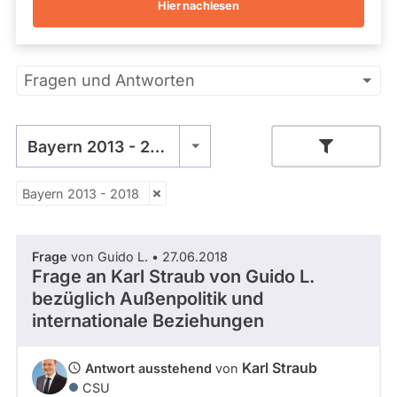
Hier nachlesen
Kandidaturen
und
Mandaten
werden
Primäre
nicht
Fragen und Antworten
berücksichtigt.
Reiter
Bayern 2013 - 2018
Bayern 2013 - 2018
Zeitraum
Frage
von Guido L. • 27.06.2018
- Alle -
Thema
Frage an Karl Straub von
Guido L.
bezüglich Außenpolitik und
internationale Beziehungen
- Alle -
Antwort Status
Karl Straub
Antwort ausstehend
von
CSU