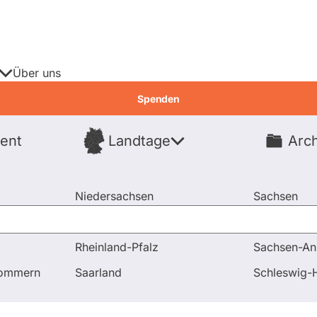
Über uns
Spenden
ent
Landtage
Arch
Spenden
Niedersachsen
Sachsen
Nordrhein-Westfalen
Sachsen-An
Rheinland-Pfalz
Sachsen-An
Antworten
pommern
Saarland
Schleswig-H