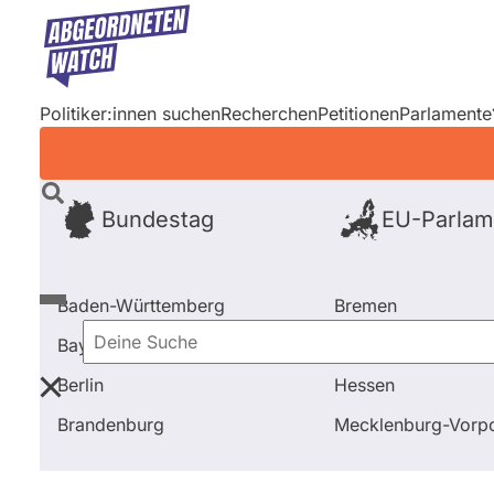
Direkt
zum
Inhalt
Politiker:innen suchen
Recherchen
Petitionen
Parlamente
Bundestag
EU-Parlam
Baden-Württemberg
Bremen
Bayern
Hamburg
Deine
Berlin
Hessen
Suche
Startseite
Frage stellen
Karl Straub
Fragen und 
Brandenburg
Mecklenburg-Vor