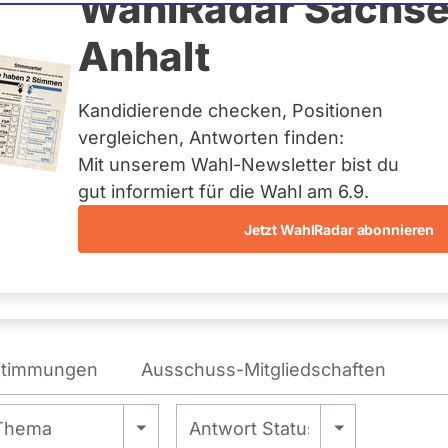
ub
WahlRadar Sachse
Anhalt
Kandidierende checken, Positionen
reis:
Pfaffenhofen a.d.Ilm
vergleichen, Antworten finden:
Mit unserem Wahl-Newsletter bist du
gut informiert für die Wahl am 6.9.
Jetzt WahlRadar abonnieren
WAHLKAMPFPOSITIONEN
VON KARL STRAUB
stimmungen
Ausschuss-Mitgliedschaften
 Alle -
- Alle -
Thema
Antwort Status