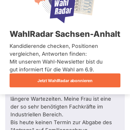
Bremen
Hamburg
Hessen
Mecklenburg-Vorpommern
Frage
von André K. •
28.01.2024
Niedersachsen
Was wird versucht um
WahlRadar Sachsen-Anhalt
Nordrhein-Westfalen
Familiennachzug zu einem deutschen
Rheinland-Pfalz
Saarland
möglich zu machen, wenn nach mehr
Kandidierende checken, Positionen
Sachsen
als 9 Monaten nicht einmal ein Termin
vergleichen, Antworten finden:
Sachsen-Anhalt
zum Familiennachzugsantrag zustande
Mit unserem Wahl-Newsletter bist du
Sachsen-Anhalt
kommt?
Schleswig-Holstein
gut informiert für die Wahl am 6.9.
Thüringen
In meinem Fall ist die Heirat im Mai ´23
Jetzt WahlRadar abonnieren
gewesen, ich bin Beamter(aW). Die
Archiv
Botschaft in Tunis vertröstet auf immer
längere Wartezeiten. Meine Frau ist eine
Über uns
der so sehr benötigten Fachkräfte im
Spenden
Industriellen Bereich.
Bis heute keinen Termin zur Abgabe des