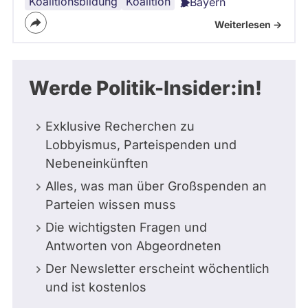
Koalitionsbildung
Union
AfD
Regierungsbildung
Koalition
Bayern
Weiterlesen ->
Werde Politik-Insider:in!
Exklusive Recherchen zu
Lobbyismus, Parteispenden und
Nebeneinkünften
Alles, was man über Großspenden an
Parteien wissen muss
Die wichtigsten Fragen und
Antworten von Abgeordneten
Der Newsletter erscheint wöchentlich
und ist kostenlos