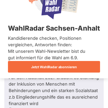
Bremen
Hamburg
Hessen
Mecklenburg-Vorpommern
Frage
von Benjamin H. •
27.04.2026
Niedersachsen
Was plant die Regierung in Rahmen der
WahlRadar Sachsen-Anhalt
Nordrhein-Westfalen
Werkstätten Reform
Rheinland-Pfalz
Saarland
Kandidierende checken, Positionen
Sehr geehrter Herr Rohde in Rahmen der
Sachsen
vergleichen, Antworten finden:
Werkstätten bedarf es dringend einer
Sachsen-Anhalt
Mit unserem Wahl-Newsletter bist du
Reform die erste Verbesserung des
Sachsen-Anhalt
Schleswig-Holstein
gut informiert für die Wahl am 6.9.
Entgelts bessere Übergänge von der
Thüringen
Werkstatt auf dem 1 Arbeitsmarkt leichter
Jetzt WahlRadar abonnieren
macht
Archiv
Für den Haushalt 2027 braucht es Stärkung
Über uns
der Inklusion von Menschen mit
Behinderungen und ein starken Sozialstaat
Spenden
z.b Eingliederungshilfe das es ausreichend
finanziert wird