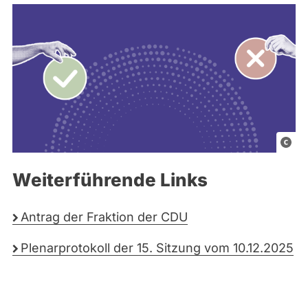
G
r
Weiterführende Links
a
f
i
Antrag der Fraktion der CDU
k
Plenarprotokoll der 15. Sitzung vom 10.12.2025
e
l
e