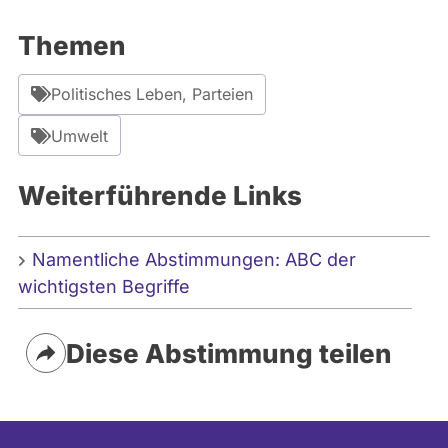
m
e
Themen
n
t
Politisches Leben, Parteien
e
:
Umwelt
C
a
Weiterführende Links
n
v
Namentliche Abstimmungen: ABC der
a
wichtigsten Begriffe
Diese Abstimmung teilen