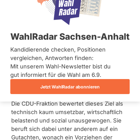
Bremen
10. Dezember 2025
Hamburg
Hessen
In der Hamburgischen Bürgerschaft wurde
Mecklenburg-Vorpommern
Niedersachsen
über einen
Antrag
der
CDU-Fraktion
WahlRadar Sachsen-Anhalt
Nordrhein-Westfalen
abgestimmt, der sich gegen den
Rheinland-Pfalz
sogenannten „Zukunftsentscheid“ zum
Saarland
Kandidierende checken, Positionen
Sachsen
Klimaschutz richtet. Hintergrund ist ein
vergleichen, Antworten finden:
Sachsen-Anhalt
Volksentscheid aus dem Jahr 2025, der
Mit unserem Wahl-Newsletter bist du
Sachsen-Anhalt
eine schnellere Klimaneutralität Hamburgs
Schleswig-Holstein
gut informiert für die Wahl am 6.9.
Thüringen
bereits bis 2040 (statt wie bisher bis 2045)
Jetzt WahlRadar abonnieren
vorsieht.
Archiv
Die CDU-Fraktion bewertet dieses Ziel als
Über uns
technisch kaum umsetzbar, wirtschaftlich
Spenden
belastend und sozial unausgewogen. Sie
beruft sich dabei unter anderem auf ein
Gutachten, wonach ein Vorziehen der