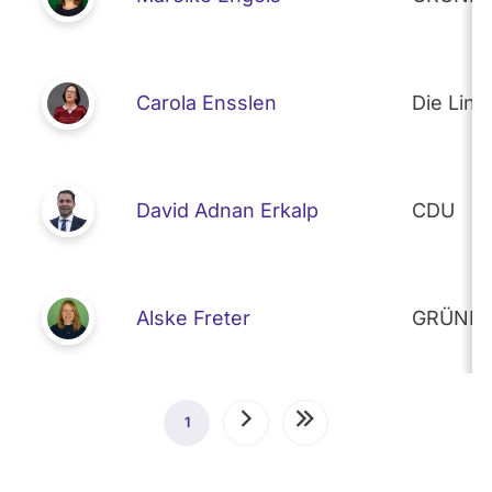
Carola Ensslen
Die Link
David Adnan Erkalp
CDU
Alske Freter
GRÜNE
Seitennummerierung
1
Aktuelle
Nächste
Letzte
Seite
Seite
Seite