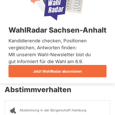
CDU
Bremen
Hamburg
Mandat
Abgeordneter Hamburg 2025 - 2029
Hessen
gewonnen
Mecklenburg-Vorpommern
über
Niedersachsen
0
/ 0
Wahlliste
WahlRadar Sachsen-Anhalt
Nordrhein-Westfalen
altene
Rheinland-Pfalz
0 %
rsonenstimmen
Fragen beantwortet
Saarland
Kandidierende checken, Positionen
Es
8625
Abgeordneter Hamburg
Sachsen
werden
vergleichen, Antworten finden:
Wahlliste
nur
Sachsen-Anhalt
Fragen
Landesliste
Mit unserem Wahl-Newsletter bist du
Sachsen-Anhalt
Frage stellen
und
CDU
Schleswig-Holstein
gut informiert für die Wahl am 6.9.
Antworten
istenposition
Thüringen
gezählt,
28
welche
Jetzt WahlRadar abonnieren
während
Archiv
aktueller
Kandidaturen
Abstimmverhalten
Über uns
und
Mandate
gestellt
Spenden
wurden.
Solche
aus
Abstimmung in der Bürgerschaft Hamburg
vergangenen