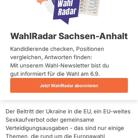
Bremen
Hamburg
Hessen
Mecklenburg-Vorpommern
Niedersachsen
WahlRadar Sachsen-Anhalt
Nordrhein-Westfalen
Rheinland-Pfalz
Saarland
Kandidierende checken, Positionen
a
Sachsen
vergleichen, Antworten finden:
Sachsen-Anhalt
b
Mit unserem Wahl-Newsletter bist du
Sachsen-Anhalt
g
So positionieren sich die
Schleswig-Holstein
gut informiert für die Wahl am 6.9.
e
Thüringen
Kandidierenden zur
o
Jetzt WahlRadar abonnieren
Europawahl 2024
Archiv
r
d
Über uns
n
Der Beitritt der Ukraine in die EU, ein EU-weites
Spenden
e
Sexkaufverbot oder gemeinsame
t
Verteidigungsausgaben - das sind nur einige
e
Themen, die rund um die Europawahl