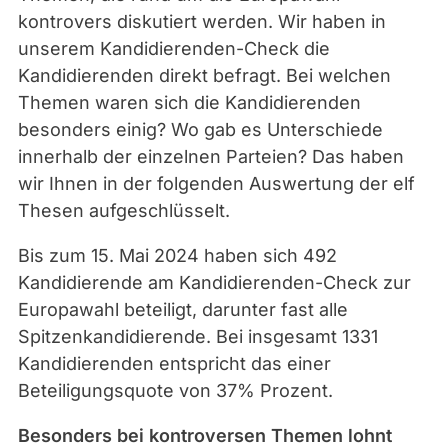
n
kontrovers diskutiert werden. Wir haben in
w
unserem Kandidierenden-Check die
a
Kandidierenden direkt befragt. Bei welchen
t
Themen waren sich die Kandidierenden
c
besonders einig? Wo gab es Unterschiede
h
innerhalb der einzelnen Parteien? Das haben
.
wir Ihnen in der folgenden Auswertung der elf
d
Thesen aufgeschlüsselt.
e
Bis zum 15. Mai 2024 haben sich 492
Kandidierende am Kandidierenden-Check zur
Europawahl beteiligt, darunter fast alle
Spitzenkandidierende. Bei insgesamt 1331
Kandidierenden entspricht das einer
Beteiligungsquote von 37% Prozent.
Besonders bei kontroversen Themen lohnt