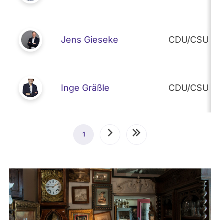
Jens Gieseke
CDU/CSU (E
Inge Gräßle
CDU/CSU (E
Seitennummerierung
1
Aktuelle
Nächste
Letzte
Seite
Seite
Seite