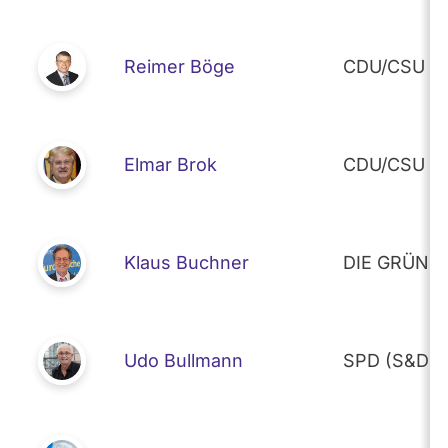
Absteigend sortieren
- Alle -
Wahlkreis
Reimer Böge
CDU/CSU (E
- Alle -
Fraktion
Elmar Brok
CDU/CSU (E
Klaus Buchner
DIE GRÜNEN
Udo Bullmann
SPD (S&D)