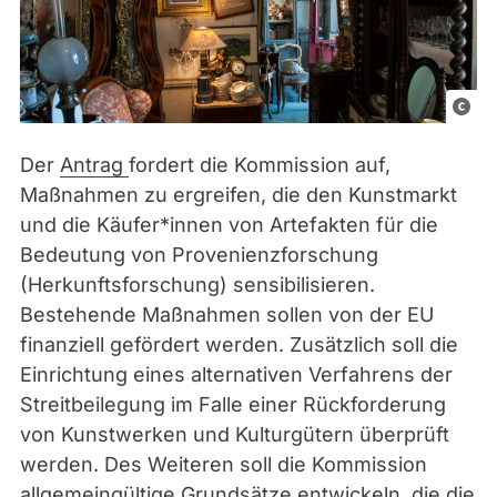
P
i
Der
Antrag
fordert die Kommission auf,
x
Maßnahmen zu ergreifen, die den Kunstmarkt
a
und die Käufer*innen von Artefakten für die
b
Bedeutung von Provenienzforschung
a
(Herkunftsforschung) sensibilisieren.
y
Bestehende Maßnahmen sollen von der EU
L
finanziell gefördert werden. Zusätzlich soll die
i
Einrichtung eines alternativen Verfahrens der
c
Streitbeilegung im Falle einer Rückforderung
e
von Kunstwerken und Kulturgütern überprüft
n
werden. Des Weiteren soll die Kommission
s
allgemeingültige Grundsätze entwickeln, die die
e