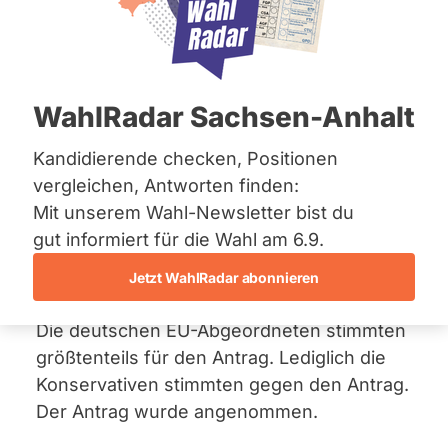
Bremen
bewaffneten Konflikten
Hamburg
Hessen
und Kriegen
Mecklenburg-Vorpommern
Niedersachsen
17. Januar 2019
WahlRadar Sachsen-Anhalt
Nordrhein-Westfalen
Rheinland-Pfalz
Der
Antrag
fordert die Kommission auf,
Saarland
Kandidierende checken, Positionen
Sachsen
Maßnahmen zu ergreifen, die den
vergleichen, Antworten finden:
Sachsen-Anhalt
Kunstmarkt und die Käufer*innen von
Mit unserem Wahl-Newsletter bist du
Sachsen-Anhalt
Artefakten für die Bedeutung von
Schleswig-Holstein
gut informiert für die Wahl am 6.9.
Thüringen
Provenienzforschung
Jetzt WahlRadar abonnieren
(Herkunftsforschung) sensibilisieren.
Archiv
Die deutschen EU-Abgeordneten stimmten
Über uns
größtenteils für den Antrag. Lediglich die
Spenden
Konservativen stimmten gegen den Antrag.
Der Antrag wurde angenommen.