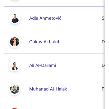
Adis Ahmetović
SP
Gökay Akbulut
DIE
Ali Al-Dailami
DIE
Muhanad Al-Halak
FD