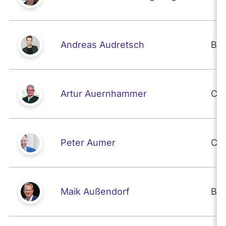
Andreas Audretsch
BÜ
Artur Auernhammer
CD
Peter Aumer
CD
Maik Außendorf
BÜ