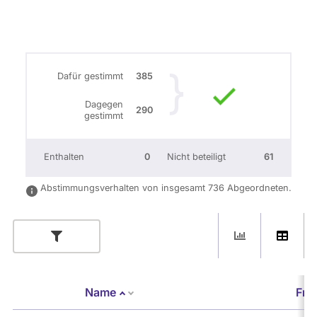
Dafür gestimmt
385
Dagegen
290
gestimmt
Enthalten
0
Nicht beteiligt
61
Abstimmungsverhalten von insgesamt 736 Abgeordneten.
Name
Fra
Absteigend sortieren