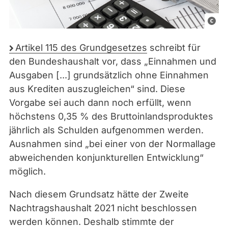
s
t
Artikel 115 des Grundgesetzes
schreibt für
e
den Bundeshaushalt vor, dass „Einnahmen und
v
Ausgaben [...] grundsätzlich ohne Einnahmen
e
aus Krediten auszugleichen“ sind. Diese
p
Vorgabe sei auch dann noch erfüllt, wenn
b
höchstens 0,35 % des Bruttoinlandsproduktes
/
jährlich als Schulden aufgenommen werden.
P
Ausnahmen sind „bei einer von der Normallage
i
abweichenden konjunkturellen Entwicklung“
x
möglich.
a
b
Nach diesem Grundsatz hätte der Zweite
a
Nachtragshaushalt 2021 nicht beschlossen
y
werden können. Deshalb stimmte der
L