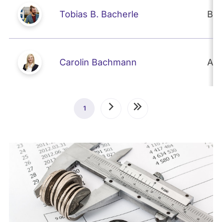
Tobias B. Bacherle
BÜ
Carolin Bachmann
Af
Seitennummerierung
1
Aktuelle
Nächste
Letzte
Seite
Seite
Seite