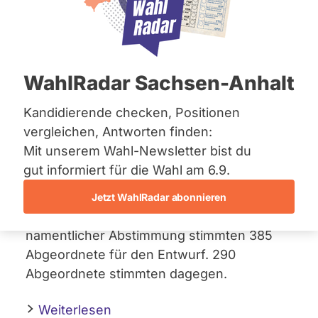
Bremen
27. Januar 2022
Hamburg
Hessen
Im Zusammenhang mit dem Beschluss des
Mecklenburg-Vorpommern
Niedersachsen
Zweiten Nachtragshaushalts 2021
WahlRadar Sachsen-Anhalt
Nordrhein-Westfalen
stimmte der Bundestag über einen
Antrag
Rheinland-Pfalz
der Regierungsfraktionen SPD, Bündnis
Saarland
Kandidierende checken, Positionen
Sachsen
90/Die Grünen und FDP ab, der eine
vergleichen, Antworten finden:
Sachsen-Anhalt
Ausnahme von der sogenannten
Mit unserem Wahl-Newsletter bist du
Sachsen-Anhalt
„Schuldenbremse“ vorsieht.
Schleswig-Holstein
gut informiert für die Wahl am 6.9.
Thüringen
Der Antrag wurde mit den Stimmen der
Jetzt WahlRadar abonnieren
Archiv
Regierungsfraktionen
angenommen
. In
namentlicher Abstimmung stimmten 385
Über uns
Abgeordnete für den Entwurf. 290
Spenden
Abgeordnete stimmten dagegen.
Weiterlesen