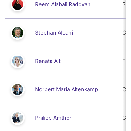
Reem Alabali Radovan
SP
Stephan Albani
CD
Renata Alt
FD
Norbert Maria Altenkamp
CD
Philipp Amthor
CD