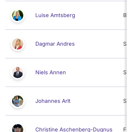
Luise Amtsberg
BÜ
Dagmar Andres
SP
Niels Annen
SP
Johannes Arlt
SP
Christine Aschenberg-Dugnus
FD