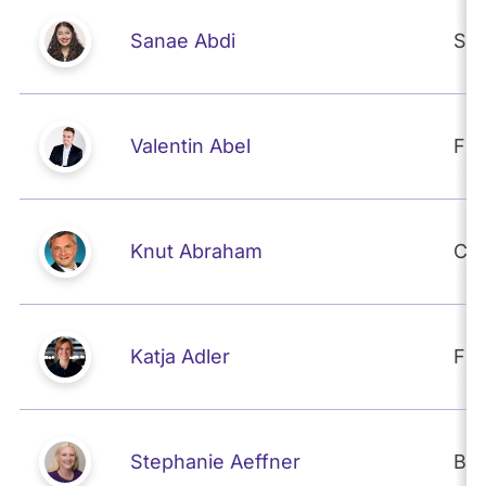
Sanae Abdi
SP
Valentin Abel
FD
Knut Abraham
CD
Katja Adler
FD
Stephanie Aeffner
BÜ