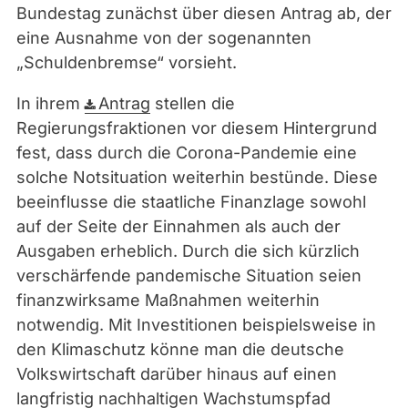
Bundestag zunächst über diesen Antrag ab, der
i
eine Ausnahme von der sogenannten
c
„Schuldenbremse“ vorsieht.
e
n
In ihrem
Antrag
stellen die
s
Regierungsfraktionen vor diesem Hintergrund
e
fest, dass durch die Corona-Pandemie eine
solche Notsituation weiterhin bestünde. Diese
beeinflusse die staatliche Finanzlage sowohl
auf der Seite der Einnahmen als auch der
Ausgaben erheblich. Durch die sich kürzlich
verschärfende pandemische Situation seien
finanzwirksame Maßnahmen weiterhin
notwendig. Mit Investitionen beispielsweise in
den Klimaschutz könne man die deutsche
Volkswirtschaft darüber hinaus auf einen
langfristig nachhaltigen Wachstumspfad