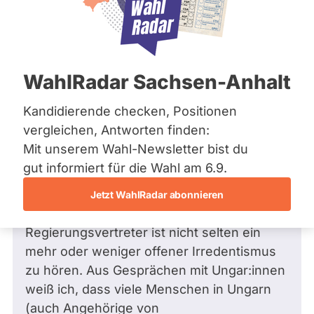
Bremen
Frage
Hamburg
Funkt
Hessen
Mecklenburg-Vorpommern
ist
Frage
von Benjamin M. •
17.01.2025
Niedersachsen
Halten Sie es für denkbar, dass die
deakti
WahlRadar Sachsen-Anhalt
Nordrhein-Westfalen
ungar. Regierung separatistische
weil
Rheinland-Pfalz
Saarland
Bewegungen in Nachbarländern (etwa
Kandidierende checken, Positionen
Thom
Sachsen
Siebenbürgen) gründet/unterstützt
vergleichen, Antworten finden:
Hack
Sachsen-Anhalt
und nach dem Vorbild Russlands in O-
Mit unserem Wahl-Newsletter bist du
zur
Sachsen-Anhalt
Ukraine (2014) handelt?
Schleswig-Holstein
gut informiert für die Wahl am 6.9.
Zeit
Thüringen
Sehr geehrter Herr Hacker,
keine
Jetzt WahlRadar abonnieren
aktiv
Archiv
in der Rhetorik von ungarischen
Kandi
Regierungsvertreter ist nicht selten ein
Über uns
hat.
mehr oder weniger offener Irredentismus
Spenden
zu hören. Aus Gesprächen mit Ungar:innen
weiß ich, dass viele Menschen in Ungarn
(auch Angehörige von