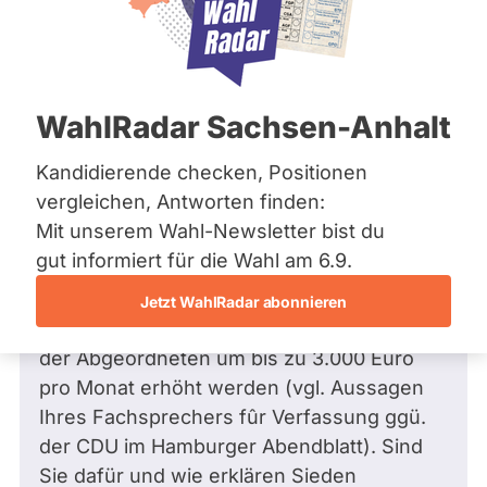
Zum Profil
Frage stellen
Bremen
Hamburg
Hessen
Mecklenburg-Vorpommern
Niedersachsen
Frage
von Felix K. •
07.07.2026
WahlRadar Sachsen-Anhalt
Nordrhein-Westfalen
Warum sollen bei der aktuellen
Rheinland-Pfalz
Haushaltslage die Diäten weiter erhöht
Saarland
Kandidierende checken, Positionen
werden?
Sachsen
vergleichen, Antworten finden:
Sachsen-Anhalt
Sehr geehrter Herr Buschhüter,
Mit unserem Wahl-Newsletter bist du
Sachsen-Anhalt
Schleswig-Holstein
gut informiert für die Wahl am 6.9.
trotz der angeblichen schwierigen
Thüringen
Wirtschaftslage und der Erhöhung der
Jetzt WahlRadar abonnieren
Archiv
Arbeitszeit der Beamte sollen die Diäten
der Abgeordneten um bis zu 3.000 Euro
Über uns
pro Monat erhöht werden (vgl. Aussagen
Spenden
Ihres Fachsprechers fûr Verfassung ggü.
der CDU im Hamburger Abendblatt). Sind
Sie dafür und wie erklären Sieden