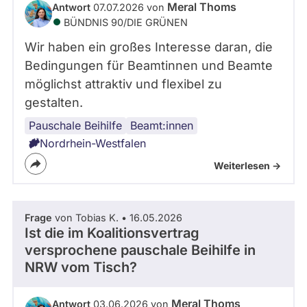
Meral Thoms
Antwort
07.07.2026 von
BÜNDNIS 90/­DIE GRÜNEN
Wir haben ein großes Interesse daran, die
Bedingungen für Beamtinnen und Beamte
möglichst attraktiv und flexibel zu
gestalten.
Pauschale Beihilfe
gesetzliche
Beamt:innen
Krankenversicherung
Nordrhein-Westfalen
Weiterlesen ->
Frage
von Tobias K. • 16.05.2026
Ist die im Koalitionsvertrag
versprochene pauschale Beihilfe in
NRW vom Tisch?
Meral Thoms
Antwort
03.06.2026 von