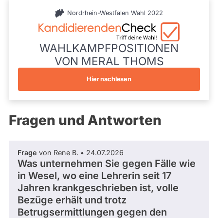
während
Wahlliste
aktueller
Nordrhein-Westfalen Wahl 2022
Landesliste
Kandidaturen
Bündnis
und
90/Die
Mandate
Grünen
gestellt
WAHLKAMPFPOSITIONEN
wurden.
Listenposition
VON MERAL THOMS
Solche
23
aus
vergangenen
Hier nachlesen
Kandidaturen
und
Mandaten
werden
Fragen und Antworten
nicht
berücksichtigt.
Frage
von Rene B. • 24.07.2026
Was unternehmen Sie gegen Fälle wie
in Wesel, wo eine Lehrerin seit 17
Jahren krankgeschrieben ist, volle
Bezüge erhält und trotz
Betrugsermittlungen gegen den