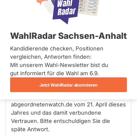
Bremen
Hamburg
Hessen
Mecklenburg-Vorpommern
Frage
von klaus L. •
21.04.2026
Niedersachsen
1000 Euro Entlastungsprämie: Werden
WahlRadar Sachsen-Anhalt
Nordrhein-Westfalen
die 1000 Euro im öffentlichen dienst
Rheinland-Pfalz
Saarland
bezahlt
Kandidierende checken, Positionen
Sachsen
vergleichen, Antworten finden:
Sachsen-Anhalt
Dennis Rohde
Mit unserem Wahl-Newsletter bist du
Antwort
24.06.2026
von
Sachsen-Anhalt
Schleswig-Holstein
SPD
gut informiert für die Wahl am 6.9.
Thüringen
Sehr geehrter Herr
L.
,
Jetzt WahlRadar abonnieren
Archiv
vielen Dank für Ihre Frage auf der Plattform
abgeordnetenwatch.de vom 21. April dieses
Über uns
Jahres und das damit verbundene
Spenden
Vertrauen. Bitte entschuldigen Sie die
späte Antwort.