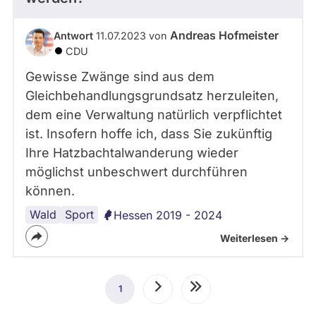
Andreas Hofmeister
Antwort
11.07.2023 von
CDU
Gewisse Zwänge sind aus dem
Gleichbehandlungsgrundsatz herzuleiten,
dem eine Verwaltung natürlich verpflichtet
ist. Insofern hoffe ich, dass Sie zukünftig
Ihre Hatzbachtalwanderung wieder
möglichst unbeschwert durchführen
können.
Wald
Freizeit
Sport
Hessen 2019 - 2024
Weiterlesen ->
Seitennummerierung
1
Aktuelle
Nächste
Letzte