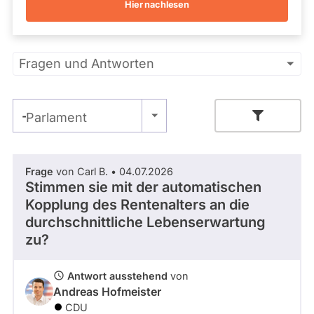
Hier nachlesen
Kandidaturen
und
Mandaten
werden
Primäre
nicht
Fragen und Antworten
berücksichtigt.
Reiter
- Alle -
Parlament
Zeitraum
Frage
von Carl B. • 04.07.2026
Stimmen sie mit der automatischen
Kopplung des Rentenalters an die
- Alle -
Thema
durchschnittliche Lebenserwartung
zu?
- Alle -
Antwort Status
Antwort ausstehend
von
Andreas Hofmeister
CDU