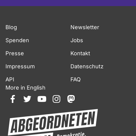
a
t
c
Blog
Newsletter
h
m
Spenden
Jobs
i
t
Presse
Kontakt
M
Impressum
Datenschutz
a
t
API
FAQ
e
More in English
r
i
facebook
twitter
youtube
instagram
mastodon
a
l
v
o