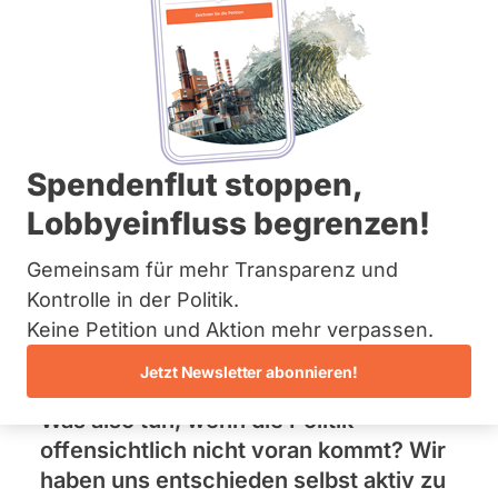
Informationen.
Bremen
Hamburg
Hessen
Mecklenburg-Vorpommern
Unsere Forderungen
Niedersachsen
Nordrhein-Westfalen
Rheinland-Pfalz
So wollen wir geheimen
Saarland
Spendenflut stoppen,
Sachsen
Lobbyismus
Lobbyeinfluss begrenzen!
Sachsen-Anhalt
Sachsen-Anhalt
abschaffen
Schleswig-Holstein
Gemeinsam für mehr Transparenz und
Thüringen
Kontrolle in der Politik.
Bislang ist jeder Versuch gescheitert,
Keine Petition und Aktion mehr verpassen.
Archiv
wirksame Transparenzregeln gegen
Jetzt Newsletter abonnieren!
Über uns
geheimen Lobbyismus zu beschließen.
Was also tun, wenn die Politik
Spenden
offensichtlich nicht voran kommt? Wir
haben uns entschieden selbst aktiv zu