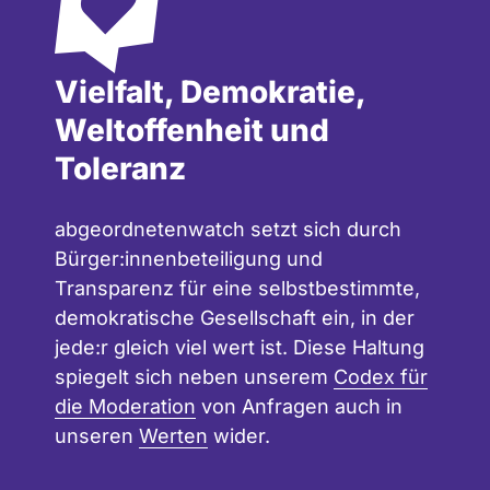
d
e
g
n
n
e
Vielfalt, Demokratie,
e
w
:
t
a
a
Weltoffenheit und
e
t
b
Toleranz
n
c
g
w
h
e
abgeordnetenwatch setzt sich durch
a
o
Bürger:innenbeteiligung und
t
r
Transparenz für eine selbstbestimmte,
c
d
demokratische Gesellschaft ein, in der
h
n
jede:r gleich viel wert ist. Diese Haltung
e
spiegelt sich neben unserem
Codex für
t
die Moderation
von Anfragen auch in
e
unseren
Werten
wider.
n
w