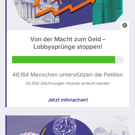
B
u
Von der Macht zum Geld –
n
Lobbysprünge stoppen!
d
e
s
t
46.184 Menschen unterstützen die Petition
a
50.000 Zeichnungen müssen erreicht werden
g
:
Jetzt mitmachen!
N
o
r
a