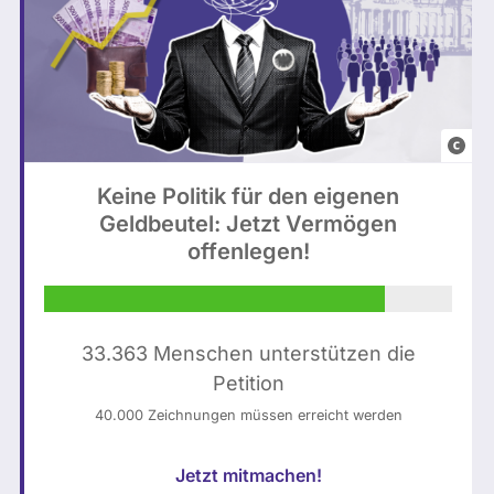
L
e
o
n
i
e
e
n
/
Keine Politik für den eigenen
t
Geldbeutel: Jetzt Vermögen
u
h
offenlegen!
n
ä
s
l
p
t
l
K
33.363 Menschen unterstützen die
a
I
Petition
s
-
40.000 Zeichnungen müssen erreicht werden
h
g
(
e
Jetzt mitmachen!
b