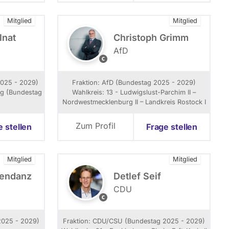
f
f
Mitglied
Mitglied
lnat
Christoph Grimm
AfD
C
h
r
2025 - 2029)
Fraktion: AfD (Bundestag 2025 - 2029)
i
rg (Bundestag
Wahlkreis: 13 - Ludwigslust-Parchim II –
s
Nordwestmecklenburg II – Landkreis Rostock I
t
o
Zum Profil
e stellen
Frage stellen
p
h
G
Mitglied
Mitglied
r
i
sendanz
Detlef Seif
m
CDU
m
F
o
t
2025 - 2029)
Fraktion: CDU/CSU (Bundestag 2025 - 2029)
o