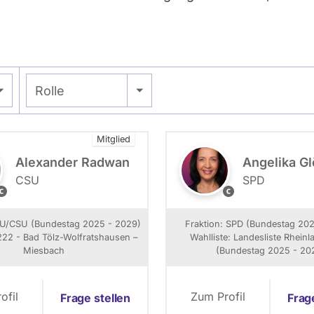
- Alle -
Rolle
Mitglied
Alexander Radwan
Angelika G
CSU
SPD
F
A
o
n
g
DU/CSU (Bundestag 2025 - 2029)
Fraktion: SPD (Bundestag 20
o
e
222 - Bad Tölz-Wolfratshausen –
Wahlliste: Landesliste Rheinl
g
l
Miesbach
(Bundestag 2025 - 20
i
a
k
a
ofil
Zum Profil
Frage stellen
Frag
G