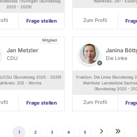
Landesliste Thüringen (Bundestag
Wahlkreis: 261 - Esslin
a
n
2025 - 2029)
S
n
z
e
ofil
Zum Profil
Frage stellen
Frag
y
H
m
a
a
u
Mitglied
n
b
s
e
Jan Metzler
Janina Bött
k
r
CDU
Die Linke
a
N
a
n
DU/CSU (Bundestag 2025 - 2029)
Fraktion: Die Linke (Bundestag 
c
ahlkreis: 205 - Worms
Wahlliste: Landesliste Sachs
y
(Bundestag 2025 - 20
G
l
ofil
Zum Profil
Frage stellen
Frag
o
r
1
Aktuelle
2
Seite
3
Seite
4
Seite
5
Seite
Nächste
Letzte