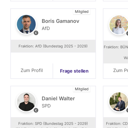
r
t
t
Mitglied
Boris Gamanov
AfD
A
f
r
D
i
Fraktion: AfD (Bundestag 2025 - 2029)
Fraktion: BÜ
S
t
a
t
Wa
a
i
r
Zum Profil
Zum Pr
Frage stellen
l
a
i
n
l
Mitglied
d
l
i
Daniel Walter
SPD
(
I
c
l
)
Fraktion: SPD (Bundestag 2025 - 2029)
Fraktion: C
D