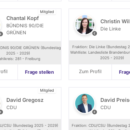
S
l
ö
Mitglied
e
c
Chantal Kopf
p
k
Christin Wil
h
n
BÜNDNIS 90/­DIE
Die Linke
a
e
GRÜNEN
D
B
n
r
i
M
e
Fraktion: Die Linke (Bundestag 
ü
NDNIS 90/­DIE GRÜNEN (Bundestag
L
Wahlliste: Landesliste Brandenbu
n
2025 - 2029)
i
2025 - 2029)
hlkreis: 281 - Freiburg
n
n
S
k
c
c
ofil
Zum Profil
Frage stellen
Frag
e
h
h
Mitglied
David Gregosz
David Prei
n
CDU
CDU
g
S
u
o
s
DU/CSU (Bundestag 2025 - 2029)
Fraktion: CDU/CSU (Bundestag 
n
a