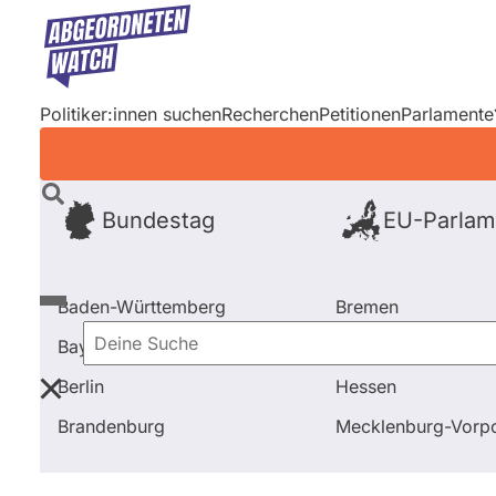
Direkt
zum
Inhalt
Politiker:innen suchen
Recherchen
Petitionen
Parlamente
Bundestag
EU-Parlam
Baden-Württemberg
Bremen
Bayern
Hamburg
Deine
Berlin
Hessen
Suche
Startseite
Bundestag
Ausschüsse
Ausschuss für
Brandenburg
Mecklenburg-Vor
Bundestag
Abgeordnete
Fra