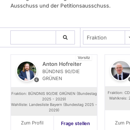
Ausschuss und der Petitionsausschuss.
Namen eingeben
- Alle -
Fraktion
Vorsitz
Anton Hofreiter
BÜNDNIS 90/­DIE
GRÜNEN
P
a
t
u
Fraktion: C
Fraktion: BÜNDNIS 90/­DIE GRÜNEN (Bundestag
l
Wahlkreis: 
2025 - 2029)
B
Wahlliste: Landesliste Bayern (Bundestag 2025 -
r
o
2029)
h
f
n
Zum Profil
Zum Pr
Frage stellen
:
e