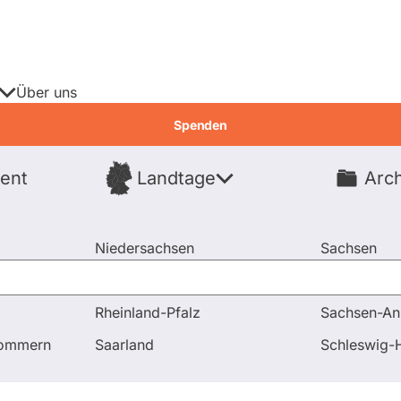
Über uns
Spenden
ent
Landtage
Arch
Spenden
Niedersachsen
Sachsen
Nordrhein-Westfalen
Sachsen-An
Rheinland-Pfalz
Sachsen-An
 die Angelegenheiten der Europäischen Union
pommern
Saarland
Schleswig-H
gen & Antworten
Abstimmungen
Aus