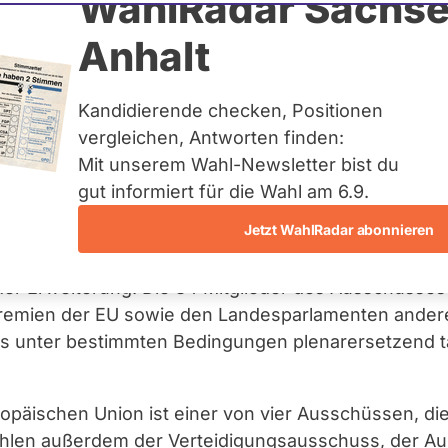
WahlRadar Sachse
Anhalt
ngelegenheiten der Eu
Kandidierende checken, Positionen
vergleichen, Antworten finden:
Mit unserem Wahl-Newsletter bist du
gut informiert für die Wahl am 6.9.
s für die Angelegenheiten der Europäischen Union im
Jetzt WahlRadar abonnieren
schusses gehören unter anderem sämtliche
gration, institutionelle Themen, Strategiedokument
er Erweiterung. Die 34 Mitglieder des Ausschusses 
remien der EU sowie den Landesparlamenten ander
s unter bestimmten Bedingungen plenarersetzend t
opäischen Union ist einer von vier Ausschüssen, di
ählen außerdem der Verteidigungsausschuss, der Au