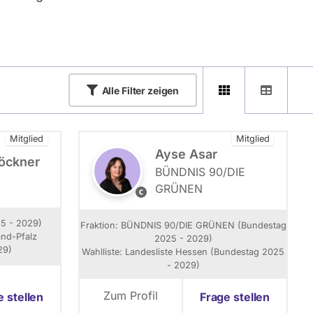
Alle
Filter zeigen
Mitglied
Mitglied
Ayse Asar
löckner
BÜNDNIS 90/­DIE
GRÜNEN
J
u
l
25 - 2029)
Fraktion: BÜNDNIS 90/­DIE GRÜNEN (Bundestag
i
and-Pfalz
2025 - 2029)
a
29)
Wahlliste: Landesliste Hessen (Bundestag 2025
I
- 2029)
m
h
Zum Profil
e stellen
Frage stellen
o