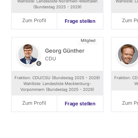
Wahlliste: Landesliste Nordrhein-Westfalen
Wahlliste: 
a
(Bundestag 2025 - 2029)
n
i
Zum Profil
Zum Pr
Frage stellen
e
l
W
Mitglied
a
l
Georg Günther
t
CDU
e
M
r
a
t
Fraktion: CDU/CSU (Bundestag 2025 - 2029)
Fraktion: C
t
Wahlliste: Landesliste Mecklenburg-
W
h
Vorpommern (Bundestag 2025 - 2029)
e
s
Zum Profil
Zum Pr
Frage stellen
T
r
e
t
Seitennummerierung
t
i