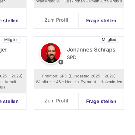
gen
Wahlkreis: 91 - Euskirchen – Rhein-Erft-Kreis II
:
C
h
Zum Profil
e stellen
Frage stellen
a
p
e
Mitglied
Mitglied
r
o
ger
Johannes Schraps
n
SPD
J
o
h
2025 - 2029)
Fraktion: SPD (Bundestag 2025 - 2029)
a
en-Anhalt
Wahlkreis: 46 - Hameln-Pyrmont – Holzminden
n
29)
n
e
Zum Profil
e stellen
Frage stellen
s
S
c
h
r
a