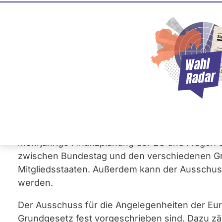
Ausschuss für die A
Europapolitik und Europäische Union
Hier finden Sie alle Mitglieder des Ausschusse
Deutschen Bundestag. Zu den Themen des Aus
Grundsatzangelegenheiten der europäischen Inte
mehrjährige Finanzplanung der EU und Fragen d
zwischen Bundestag und den verschiedenen G
Mitgliedsstaaten. Außerdem kann der Ausschus
werden.
Der Ausschuss für die Angelegenheiten der Eur
Grundgesetz fest vorgeschrieben sind. Dazu z