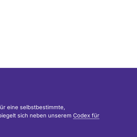
p
s
ür eine selbstbestimmte,
 spiegelt sich neben unserem
Codex für