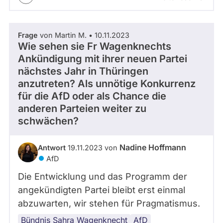
Frage
von Martin M. • 10.11.2023
Wie sehen sie Fr Wagenknechts
Ankündigung mit ihrer neuen Partei
nächstes Jahr in Thüringen
anzutreten? Als unnötige Konkurrenz
für die AfD oder als Chance die
anderen Parteien weiter zu
schwächen?
Nadine Hoffmann
Antwort
19.11.2023 von
AfD
Die Entwicklung und das Programm der
angekündigten Partei bleibt erst einmal
abzuwarten, wir stehen für Pragmatismus.
Bündnis Sahra Wagenknecht
Landtagswahl
Minderheitenregierung
Regierungsbildung
AfD