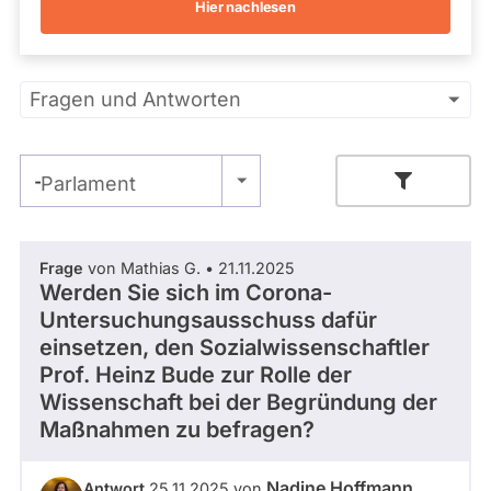
Hier nachlesen
Kandidaturen
und
Mandaten
werden
Primäre
nicht
Fragen und Antworten
berücksichtigt.
Reiter
- Alle -
Parlament
Zeitraum
Frage
von Mathias G. • 21.11.2025
Werden Sie sich im Corona-
Untersuchungsausschuss dafür
- Alle -
Thema
einsetzen, den Sozialwissenschaftler
Prof. Heinz Bude zur Rolle der
- Alle -
Wissenschaft bei der Begründung der
Antwort Status
Maßnahmen zu befragen?
Nadine Hoffmann
Antwort
25.11.2025 von