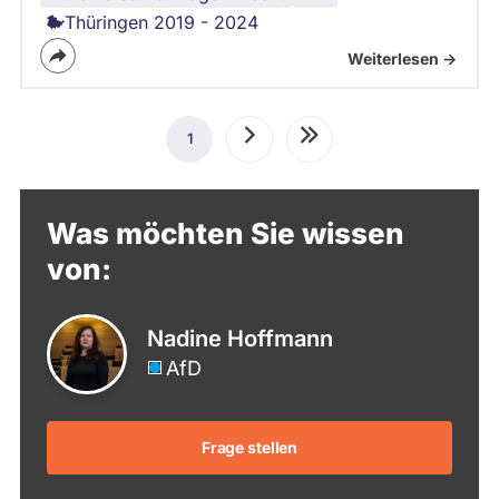
Thüringen 2019 - 2024
Weiterlesen ->
Seitennummerierung
1
Aktuelle
Nächste
Letzte
Seite
Seite
Seite
Was möchten Sie wissen
von:
Nadine Hoffmann
AfD
Frage stellen