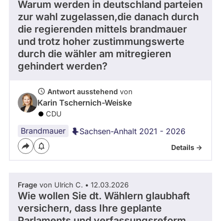
Warum werden in deutschland parteien
Solche
aus
zur wahl zugelassen,die danach durch
vergangenen
die regierenden mittels brandmauer
Kandidaturen
und
und trotz hoher zustimmungswerte
Mandaten
durch die wähler am mitregieren
werden
nicht
gehindert werden?
berücksichtigt.
Antwort ausstehend
von
Karin Tschernich-Weiske
CDU
Brandmauer
Sachsen-Anhalt 2021 - 2026
Details ->
Frage
von Ulrich C. • 12.03.2026
Wie wollen Sie dt. Wählern glaubhaft
versichern, dass Ihre geplante
Parlaments und verfassungsreform