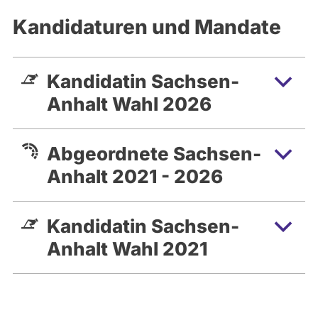
- für Familien, für unsere Wirtschaft, den
Kandidaturen und Mandate
Mittelstand, die Landwirte und allen,
denen unser Weltkulturerbe und unsere
Heimat am Herzen liegt. Dazu gehören
Kandidatin Sachsen-
auch Trinkwasserschutz,
Anhalt Wahl 2026
Wiederaufforstung, Radwegebau.
Sprechen Sie mich gerne an!
Abgeordnete Sachsen-
Anhalt 2021 - 2026
Kandidatin Sachsen-
Anhalt Wahl 2021