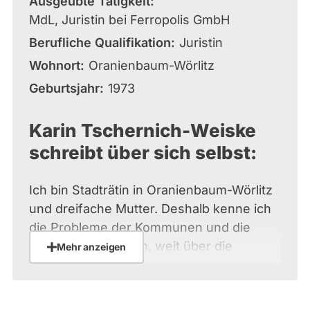
Ausgeübte Tätigkeit
MdL, Juristin bei Ferropolis GmbH
Berufliche Qualifikation
Juristin
Wohnort
Oranienbaum-Wörlitz
Geburtsjahr
1973
Karin Tschernich-Weiske
schreibt über sich selbst:
Ich bin Stadträtin in Oranienbaum-Wörlitz
und dreifache Mutter. Deshalb kenne ich
die Probleme der Kommunen und die
Probleme der Eltern, weit über die
Mehr anzeigen
Themen Kinderbetreuung und
Schulsystem hinaus. Ich möchte der
Ansprechpartner vor Ort sein und bleiben