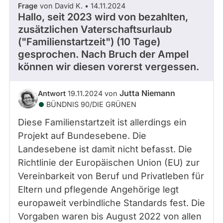
Frage
von David K. • 14.11.2024
abgeordnetenwatch
Hallo, seit 2023 wird von bezahlten,
befragt
zusätzlichen Vaterschaftsurlaub
- Alle -
Thema
werden.
("Familienstartzeit") (10 Tage)
gesprochen. Nach Bruch der Ampel
- Alle -
können wir diesen vorerst vergessen.
Antwort Status
Jutta Niemann
Antwort
19.11.2024 von
BÜNDNIS 90/­DIE GRÜNEN
Diese Familienstartzeit ist allerdings ein
Projekt auf Bundesebene. Die
Landesebene ist damit nicht befasst. Die
Richtlinie der Europäischen Union (EU) zur
Vereinbarkeit von Beruf und Privatleben für
Eltern und pflegende Angehörige legt
europaweit verbindliche Standards fest. Die
Vorgaben waren bis August 2022 von allen