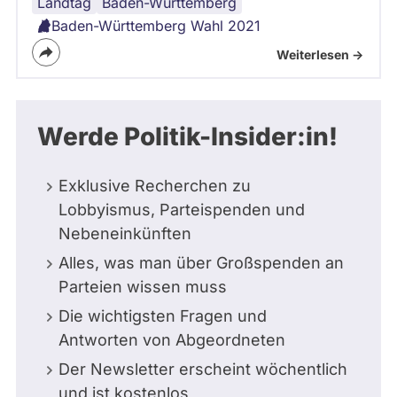
Landtag
Corona-
Baden-Württemberg
Virus
Baden-Württemberg Wahl 2021
Weiterlesen ->
Werde Politik-Insider:in!
Exklusive Recherchen zu
Lobbyismus, Parteispenden und
Nebeneinkünften
Alles, was man über Großspenden an
Parteien wissen muss
Die wichtigsten Fragen und
Antworten von Abgeordneten
Der Newsletter erscheint wöchentlich
und ist kostenlos