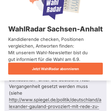
Bremen
Frage
Hamburg
Funkt
Hessen
Mecklenburg-Vorpommern
ist
Frage
von Guido L. •
21.09.2017
Niedersachsen
Frage an Jörg Schneider von
Guido L.
deakti
WahlRadar Sachsen-Anhalt
Nordrhein-Westfalen
bezüglich Recht
weil
Rheinland-Pfalz
Saarland
Kandidierende checken, Positionen
Sehr geehrter Herr Schneider,
Jörg
Sachsen
vergleichen, Antworten finden:
das AfD-Vorstandsmitglied Alexander
Schne
Sachsen-Anhalt
Mit unserem Wahl-Newsletter bist du
Gauland sagte am 02.09.17 beim sog. AfD-
zur
Sachsen-Anhalt
Schleswig-Holstein
gut informiert für die Wahl am 6.9.
Kyffhäuser-Treffen in Thüringen, dass die
Zeit
Thüringen
Rolle deutscher Soldaten im 2. Weltkrieg
keine
Jetzt WahlRadar abonnieren
neu bewertetet werden und dass "ein
aktiv
Archiv
Schlusstrich" unter die deutsche Nazi-
Kandi
Über uns
Vergangenheit gesetzt werden muss
hat.
(siehe
Spenden
http://www.spiegel.de/politik/deutschland/a
lexander-gauland-provoziert-mit-rede-zu-