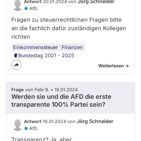
Jörg Schneider
Antwort
20.01.2024 von
AfD
Fragen zu steuerrechtlichen Fragen bitte
an die fachlich dafür zuständigen Kollegen
richten
Einkommenssteuer
Spitzensteuersatz
Finanzen
Bundestag 2021 - 2025
Weiterlesen ->
Frage
von Felix B. • 19.01.2024
Werden sie und die AFD die erste
transparente 100% Partei sein?
Jörg Schneider
Antwort
19.01.2024 von
AfD
Transparenz? Ja, aber...