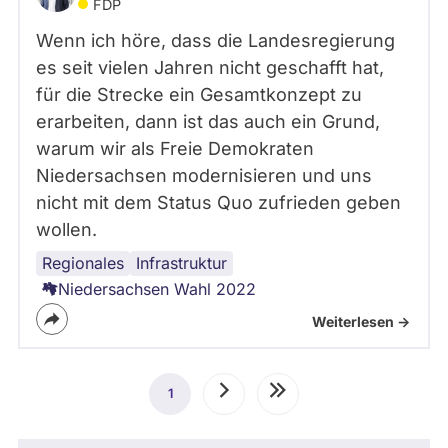
FDP
Wenn ich höre, dass die Landesregierung
es seit vielen Jahren nicht geschafft hat,
für die Strecke ein Gesamtkonzept zu
erarbeiten, dann ist das auch ein Grund,
warum wir als Freie Demokraten
Niedersachsen modernisieren und uns
nicht mit dem Status Quo zufrieden geben
wollen.
Regionales
ÖPNV
Niedersachsen
Verkehrspolitik
Bahnverkehr
Infrastruktur
Niedersachsen Wahl 2022
Weiterlesen ->
Seitennummerierung
1
Aktuelle
Nächste
Letzte
Seite
Seite
Seite