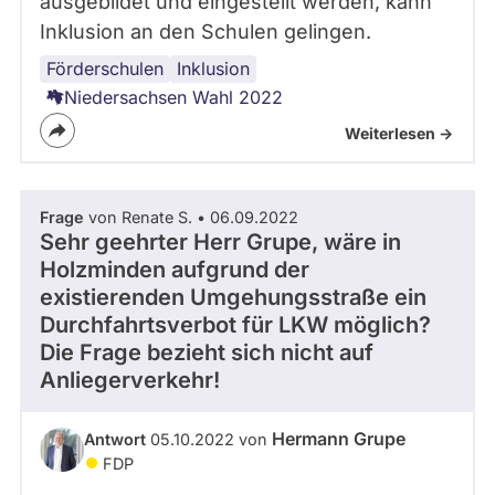
ausgebildet und eingestellt werden, kann
Inklusion an den Schulen gelingen.
Förderschulen
Niedersachsen
Lehrermangel
Schulpolitik
Bildungspolitik
Inklusion
Niedersachsen Wahl 2022
Weiterlesen ->
Frage
von Renate S. • 06.09.2022
Sehr geehrter Herr Grupe, wäre in
Holzminden aufgrund der
existierenden Umgehungsstraße ein
Durchfahrtsverbot für LKW möglich?
Die Frage bezieht sich nicht auf
Anliegerverkehr!
Hermann Grupe
Antwort
05.10.2022 von
FDP