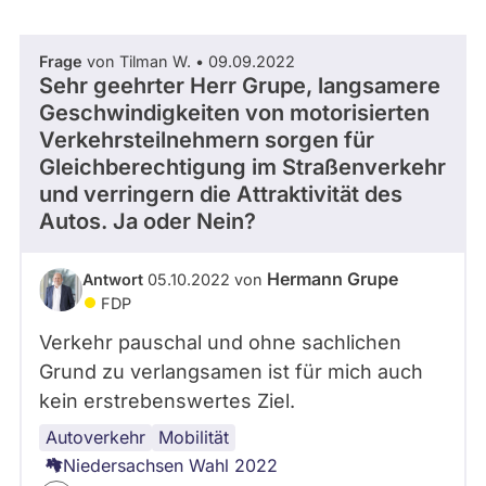
abgeordnetenwatch
befragt
Frage
von Tilman W. • 09.09.2022
- Alle -
Thema
werden.
Sehr geehrter Herr Grupe, langsamere
Geschwindigkeiten von motorisierten
Verkehrsteilnehmern sorgen für
- Alle -
Antwort Status
Gleichberechtigung im Straßenverkehr
und verringern die Attraktivität des
Autos. Ja oder Nein?
Hermann Grupe
Antwort
05.10.2022 von
FDP
Verkehr pauschal und ohne sachlichen
Grund zu verlangsamen ist für mich auch
kein erstrebenswertes Ziel.
Autoverkehr
Mobilität
Niedersachsen Wahl 2022