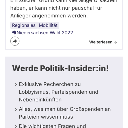
Ein solcher Grund kann vielfältige Ursachen
haben, er kann nicht nur pauschal für
Anlieger angenommen werden.
Regionales
Niedersachsen
Verkehrspolitik
Güterverkehr
Mobilität
Niedersachsen Wahl 2022
Weiterlesen ->
Werde Politik-Insider:in!
Exklusive Recherchen zu
Lobbyismus, Parteispenden und
Nebeneinkünften
Alles, was man über Großspenden an
Parteien wissen muss
Die wichtigsten Fragen und