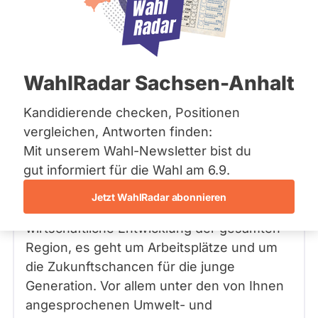
Bremen
Frage
Hamburg
Funkt
Hessen
Mecklenburg-Vorpommern
ist
Frage
von Tilman W. •
09.09.2022
Niedersachsen
Sehr geehrter Herr Grupe, was ist Ihre
deakti
WahlRadar Sachsen-Anhalt
Nordrhein-Westfalen
Meinung zum Bau des Ith-Tunnels
weil
Rheinland-Pfalz
Saarland
angesichts der hohen CO2 - Werte im
Kandidierende checken, Positionen
Herm
Sachsen
Verkehrssektor?
vergleichen, Antworten finden:
Grup
Sachsen-Anhalt
Mit unserem Wahl-Newsletter bist du
zur
Sachsen-Anhalt
Schleswig-Holstein
Hermann Grupe
Antwort
05.10.2022
von
gut informiert für die Wahl am 6.9.
Zeit
Thüringen
FDP
keine
Jetzt WahlRadar abonnieren
Der Ith-Tunnel ist wichtig für die
aktiv
Archiv
wirtschaftliche Entwicklung der gesamten
Kandi
Über uns
Region, es geht um Arbeitsplätze und um
hat.
die Zukunftschancen für die junge
Spenden
Generation. Vor allem unter den von Ihnen
angesprochenen Umwelt- und