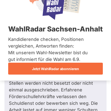
Bremen
Frage
Hamburg
Funkt
Hessen
Mecklenburg-Vorpommern
ist
Frage
von Joachim H. •
08.09.2022
Niedersachsen
Welche Maßnahmen werden Sie
deakti
WahlRadar Sachsen-Anhalt
Nordrhein-Westfalen
ergreifen, um die Personalsituation in
weil
Rheinland-Pfalz
Saarland
der Inklusion (v.a. an den Sek1-
Kandidierende checken, Positionen
Herm
Sachsen
Schulen) im LK Hol zu verbessern?
vergleichen, Antworten finden:
Grup
Sachsen-Anhalt
Sehr geehrter Herr Grupe,
Mit unserem Wahl-Newsletter bist du
zur
Sachsen-Anhalt
Schleswig-Holstein
gut informiert für die Wahl am 6.9.
Zeit
im LK Hol verschlechtert sich die
Thüringen
keine
Jetzt WahlRadar abonnieren
Personalsituation in der schulischen
aktiv
Archiv
Inklusion seit Jahren dramatisch. Freie
Kandi
Stellen werden nicht besetzt oder nicht
Über uns
hat.
einmal ausgeschrieben. Erfahrene
Spenden
Förderschullehrkräfte verlassen den
Schuldienst oder bewerben sich weg. Die
Arbeit lastet auf immer weniger Schultern.