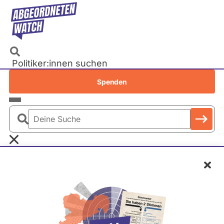
Direkt
zum
Inhalt
Politiker:innen suchen
Recherchen
Spenden
Petitionen
Parlamente
Deine
Bundestag
Suche
EU-Parlament
Schl
Landtage
Hermann Grupe
FDP
Baden-Württemberg
Bayern
Berlin
Zum Profil
Frage stellen
Brandenburg
Die