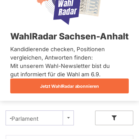
FDP
Bremen
r
Hamburg
Dieser Politiker hat kein aktuelles und kein
i
Hessen
zukünftiges Mandat und keine
g
Mecklenburg-Vorpommern
Direktandidatur auf Landes-, Bundes- oder
h
EU-Ebene. Mögliche Kandidaturen über eine
Niedersachsen
t
WahlRadar Sachsen-Anhalt
Wahlliste werden bei uns nicht erfasst.
Nordrhein-Westfalen
:
Rheinland-Pfalz
H
Saarland
Kandidierende checken, Positionen
e
Sachsen
r
vergleichen, Antworten finden:
Sachsen-Anhalt
Die Fragefunktion ist für diese Person
m
Mit unserem Wahl-Newsletter bist du
Sachsen-Anhalt
a
Nur
derzeit nicht aktiv.
Schleswig-Holstein
gut informiert für die Wahl am 6.9.
n
Politiker:innen
Thüringen
n
Jetzt WahlRadar abonnieren
mit
G
Primäre
Archiv
r
Abstimmungen
aktiven
u
Reiter
Kandidaturen
Über uns
p
oder
e
- Alle -
Spenden
Parlament
Mandaten
können
über
- Alle -