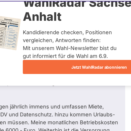
WahlRadar Sachse
0
/ 42
Zum Pr
Anhalt
en beantwortet
Kandidierende checken, Positionen
vergleichen, Antworten finden:
Mit unserem Wahl-Newsletter bist du
plante Budgetierung psychotherapeutischer
gut informiert für die Wahl am 6.9.
et und die Versorgung psychisch Kranker
Jetzt WahlRadar abonnieren
re psychotherapeutischen Praxen noch
herapeutische Leistungen nun auch noch
igen jährlich immens und umfassen Miete,
 EDV und Datenschutz. hinzu kommen Urlaubs-
ken müssen. Meine monatlichen Betriebskosten
e 6000.- Euro. Weiterhin ist die Versorgung