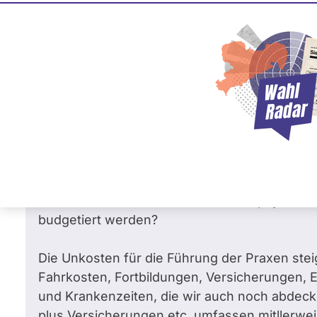
Claudia Moll
4
95 %
SPD
Frag
Frage
von Eva-Maria B. •
04.05.2026
Was werden Sie tun, damit durch die ge
Leistungen kein Praxissterben stattfind
schlimmstenfalls zusammenbricht?
Sehr geehrte Frau Moll, wie sollen wir unse
wirtschaftlich führen können, wenn psychot
budgetiert werden?
Die Unkosten für die Führung der Praxen ste
Fahrkosten, Fortbildungen, Versicherungen,
und Krankenzeiten, die wir auch noch abdec
plus Versicherungen etc. umfassen mitllerweil