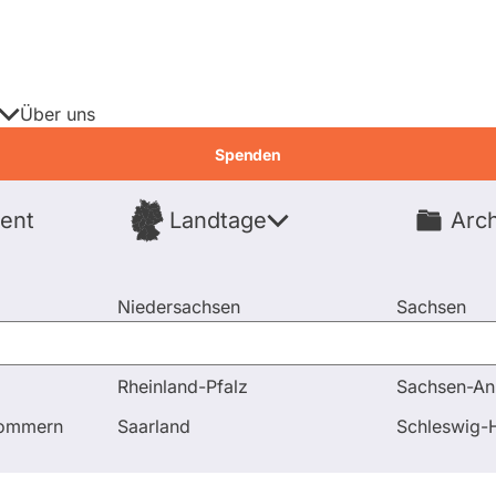
Über uns
Spenden
ent
Landtage
Arch
Spenden
Niedersachsen
Sachsen
Nordrhein-Westfalen
Sachsen-An
Rheinland-Pfalz
Sachsen-An
 Antworten
Was werden Sie tun, damit durch die geplant
pommern
Saarland
Schleswig-H