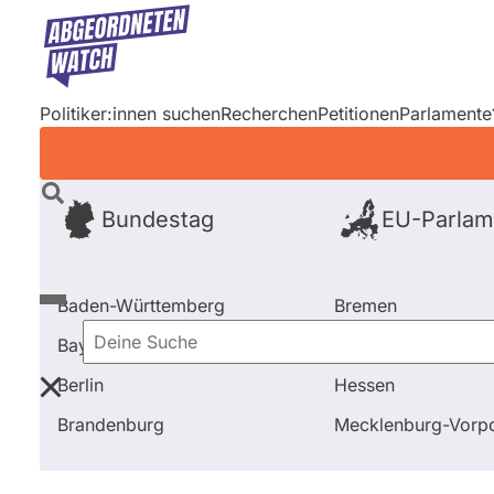
Direkt
zum
Inhalt
Politiker:innen suchen
Recherchen
Petitionen
Parlamente
Bundestag
EU-Parlam
Baden-Württemberg
Bremen
Bayern
Hamburg
Deine
Berlin
Hessen
Suche
Startseite
Frage stellen
Claudia Moll
Fragen und
Brandenburg
Mecklenburg-Vor