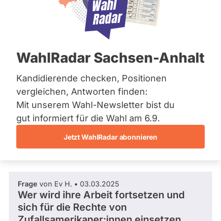
FDP
Bremen
A
Hamburg
Dieser Politiker hat kein aktuelles und kein
n
Hessen
zukünftiges Mandat und keine
d
Mecklenburg-Vorpommern
Direktandidatur auf Landes-, Bundes- oder
r
EU-Ebene. Mögliche Kandidaturen über eine
Niedersachsen
e
WahlRadar Sachsen-Anhalt
Wahlliste werden bei uns nicht erfasst.
Nordrhein-Westfalen
w
Rheinland-Pfalz
U
Saarland
Kandidierende checken, Positionen
l
Sachsen
l
vergleichen, Antworten finden:
Sachsen-Anhalt
Die Fragefunktion ist für diese Person
m
Mit unserem Wahl-Newsletter bist du
Schleswig-Holstein
a
Nur
derzeit nicht aktiv.
Thüringen
gut informiert für die Wahl am 6.9.
n
Politiker:innen
n
Jetzt WahlRadar abonnieren
mit
Archiv
Fragen und Antworten
aktiven
Über uns
Kandidaturen
oder
Spenden
Frage
von Ev H. • 03.03.2025
Mandaten
Wer wird ihre Arbeit fortsetzen und
können
sich für die Rechte von
über
Zufallsamerikaner:innen einsetzen,