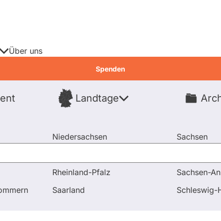
Über uns
Spenden
ent
Landtage
Arch
Spenden
Niedersachsen
Sachsen
Nordrhein-Westfalen
Sachsen-An
Rheinland-Pfalz
Sachsen-An
en
Lockerung der Schuldenbremse
pommern
Saarland
Schleswig-H
rdnete
Fragen & Antworten
Abstim