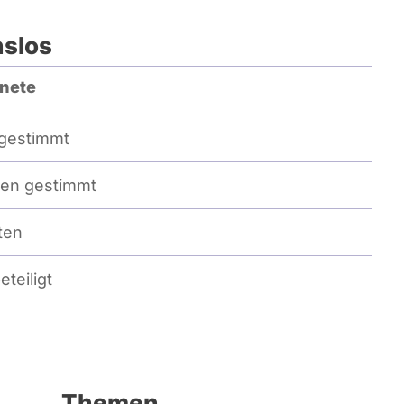
nslos
nete
gestimmt
en gestimmt
ten
eteiligt
Themen