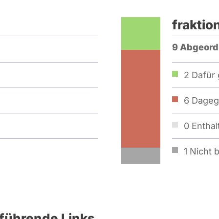
fraktio
9 Abgeord
2
Dafür 
6
Dageg
0
Enthal
1
Nicht b
führende Links