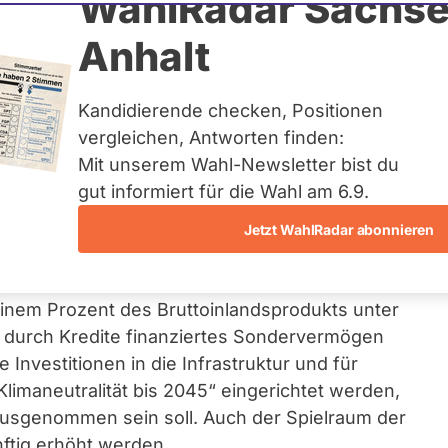
WahlRadar Sachse
Anhalt
uldenbremse
Kandidierende checken, Positionen
vergleichen, Antworten finden:
Mit unserem Wahl-Newsletter bist du
5 hat der alte Bundestag noch einmal
gut informiert für die Wahl am 6.9.
er
SPD
und
CDU/CSU
eingebrachten
setzes
abgestimmt. Die
Jetzt WahlRadar abonnieren
n für Verteidigung, Infrastruktur und
 weitere sicherheitspolitische Ausgaben sollen
inem Prozent des Bruttoinlandsprodukts unter
in durch Kredite finanziertes Sondervermögen
e Investitionen in die Infrastruktur und für
Klimaneutralität bis 2045“ eingerichtet werden,
usgenommen sein soll. Auch der Spielraum der
ftig erhöht werden.