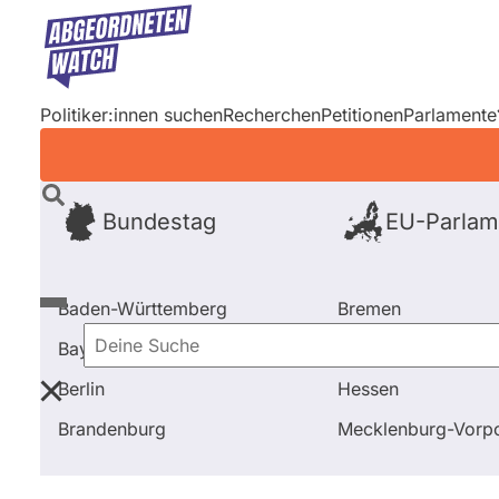
Direkt
zum
Inhalt
Politiker:innen suchen
Recherchen
Petitionen
Parlamente
Bundestag
EU-Parlam
Baden-Württemberg
Bremen
Bayern
Hamburg
Deine
Berlin
Hessen
Suche
Startseite
Bundestag
2021 - 2025
Abstimmung
Brandenburg
Mecklenburg-Vor
Bundestag
2021 - 2025
Abgeo