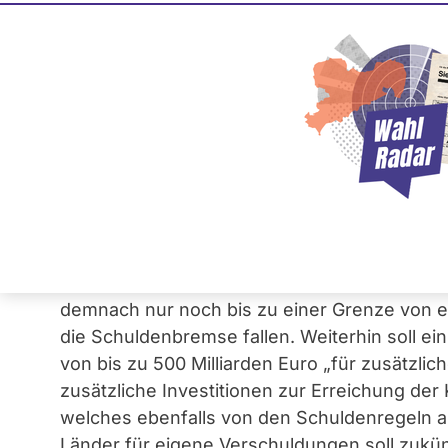
Lockerung der Sch
18. März 2025
Nach der Bundestagswahl am 23. Februar 202
namentlich über einen von den Fraktionen d
Gesetzentwurf zur Änderung des Grundge
Grundgesetzänderungen sollen Sonderausgabe
Klimaschutz ermöglichen. Verteidigungs- und
demnach nur noch bis zu einer Grenze von e
die Schuldenbremse fallen. Weiterhin soll e
von bis zu 500 Milliarden Euro „für zusätzlich
zusätzliche Investitionen zur Erreichung der 
welches ebenfalls von den Schuldenregeln a
Länder für eigene Verschuldungen soll zukün