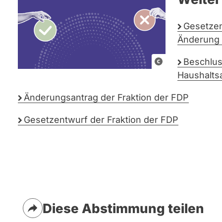
Gesetzen
Änderung 
G
Beschlus
r
Haushalts
a
Änderungsantrag der Fraktion der FDP
f
i
Gesetzentwurf der Fraktion der FDP
k
e
l
e
m
e
Diese Abstimmung teilen
n
t