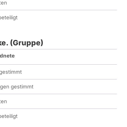
ten
eteiligt
ke. (Gruppe)
dnete
gestimmt
gen gestimmt
ten
eteiligt