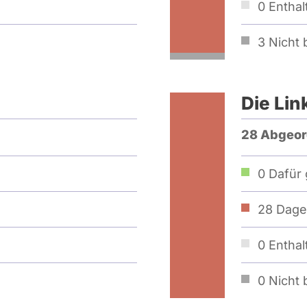
0
Enthal
3
Nicht b
Die Lin
28 Abgeor
0
Dafür 
28
Dage
0
Enthal
0
Nicht b