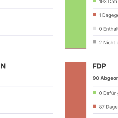
193
Dafü
1
Dagege
0
Enthal
2
Nicht b
EN
FDP
90 Abgeor
0
Dafür 
87
Dage