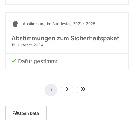
Abstimmung im Bundestag 2021 - 2025
Abstimmungen zum Sicherheitspaket
18. Oktober 2024
Dafür gestimmt
Seitennummerierung
1
Aktuelle
Nächste
Letzte
Seite
Seite
Seite
Open Data