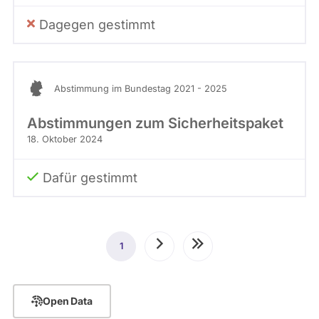
Dagegen gestimmt
Abstimmung im Bundestag 2021 - 2025
Abstimmungen zum Sicherheitspaket
18. Oktober 2024
Dafür gestimmt
Seitennummerierung
1
Aktuelle
Nächste
Letzte
Seite
Seite
Seite
Open Data