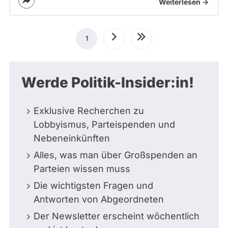
Weiterlesen ->
Seitennummerierung
1
Aktuelle
Nächste
Letzte
Seite
Seite
Seite
Werde Politik-Insider:in!
Exklusive Recherchen zu
Lobbyismus, Parteispenden und
Nebeneinkünften
Alles, was man über Großspenden an
Parteien wissen muss
Die wichtigsten Fragen und
Antworten von Abgeordneten
Der Newsletter erscheint wöchentlich