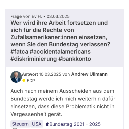
abgeordnetenwatch
befragt
Frage
von Ev H. • 03.03.2025
- Alle -
Thema
werden.
Wer wird ihre Arbeit fortsetzen und
sich für die Rechte von
Zufallsamerikaner:innen einsetzen,
- Alle -
Antwort Status
wenn Sie den Bundestag verlassen?
#fatca #accidentalamericans
#diskriminierung #bankkonto
Andrew Ullmann
Antwort
10.03.2025 von
FDP
Auch nach meinem Ausscheiden aus dem
Bundestag werde ich mich weiterhin dafür
einsetzen, dass diese Problematik nicht in
Vergessenheit gerät.
Steuern
USA
Bundestag 2021 - 2025