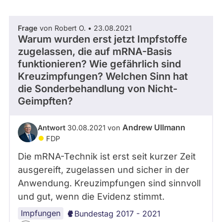
abgeordnetenwatch
befragt
Frage
von Robert O. • 23.08.2021
- Alle -
Thema
werden.
Warum wurden erst jetzt Impfstoffe
zugelassen, die auf mRNA-Basis
funktionieren? Wie gefährlich sind
- Alle -
Antwort Status
Kreuzimpfungen? Welchen Sinn hat
die Sonderbehandlung von Nicht-
Geimpften?
Andrew Ullmann
Antwort
30.08.2021 von
FDP
Die mRNA-Technik ist erst seit kurzer Zeit
ausgereift, zugelassen und sicher in der
Anwendung. Kreuzimpfungen sind sinnvoll
und gut, wenn die Evidenz stimmt.
Impfungen
Bundestag 2017 - 2021