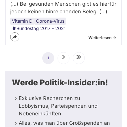
(...) Bei gesunden Menschen gibt es hierfür
jedoch keinen hinreichenden Beleg. (...)
Vitamin D
Corona-
Corona-Virus
Maßnahmen
Bundestag 2017 - 2021
Weiterlesen ->
Seitennummerierung
1
Aktuelle
Nächste
Letzte
Seite
Seite
Seite
Werde Politik-Insider:in!
Exklusive Recherchen zu
Lobbyismus, Parteispenden und
Nebeneinkünften
Alles, was man über Großspenden an