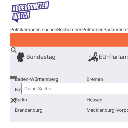
Direkt
zum
Inhalt
Politiker:innen suchen
Recherchen
Petitionen
Parlamente
Bundestag
EU-Parlam
Baden-Württemberg
Bremen
Bayern
Hamburg
Deine
Berlin
Hessen
Suche
Startseite
Frage stellen
Andrew Ullmann
Brandenburg
Mecklenburg-Vor