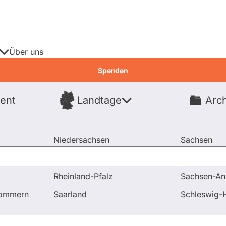
Über uns
Spenden
ent
Landtage
Arch
Spenden
Niedersachsen
Sachsen
Nordrhein-Westfalen
Sachsen-An
Rheinland-Pfalz
Sachsen-An
pommern
Saarland
Schleswig-H