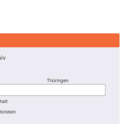
iv
Thüringen
halt
halt
olstein
Schli