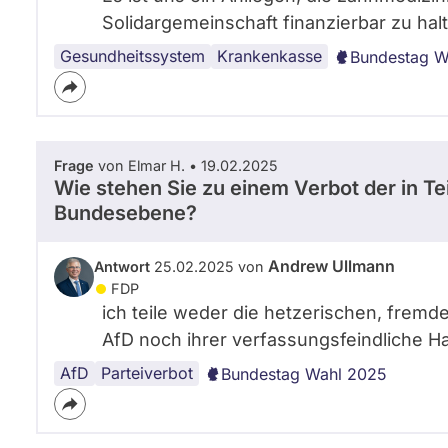
Solidargemeinschaft finanzierbar zu hal
Gesundheitssystem
Medizinische
Krankenkasse
Bundestag W
Versorgung
Frage
von Elmar H. • 19.02.2025
Wie stehen Sie zu einem Verbot der in Te
Bundesebene?
Andrew Ullmann
Antwort
25.02.2025 von
FDP
ich teile weder die hetzerischen, fremd
AfD noch ihrer verfassungsfeindliche H
AfD
Parteiverbot
Bundestag Wahl 2025