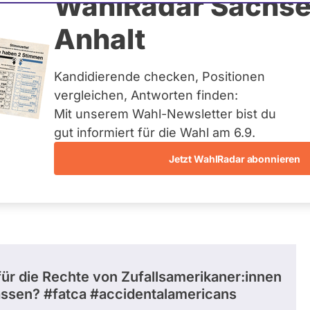
 Andrew Ullmann
WahlRadar Sachse
Anhalt
uelles und kein zukünftiges
idatur auf Landes-, Bundes-
ndidaturen über eine
Kandidierende checken, Positionen
t erfasst.
vergleichen, Antworten finden:
Mit unserem Wahl-Newsletter bist du
gut informiert für die Wahl am 6.9.
Jetzt WahlRadar abonnieren
entätigkeiten
Abstimmungen
Ausschuss-Mi
 für die Rechte von Zufallsamerikaner:innen
assen? #fatca #accidentalamericans