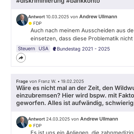
#diskriminierung #bankkonto
n
Andrew Ullmann
Antwort
10.03.2025 von
FDP
Auch nach meinem Ausscheiden aus dem
einsetzen, dass diese Problematik nicht
Steuern
USA
Bundestag 2021 - 2025
Frage
von Franz W. • 19.02.2025
Wäre es nicht mal an der Zeit, den Wild
einzubremsen? Hier wird bspw. mit Fakto
geworfen. Alles ist aufwändig, schwierig
Andrew Ullmann
Antwort
24.03.2025 von
FDP
Es ist uns ein Anliegen, die zahnmedizi