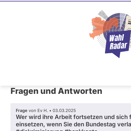
Prof. Dr.
FDP
Dieser Politiker hat kein akt
Mandat und keine Direktand
oder EU-Ebene. Mögliche Ka
Wahlliste werden bei uns nich
B
ü
r
o
A
Primäre
n
Übersicht
Fragen und Antworten
Neb
d
Reiter
r
e
Fragen und Antworten
w
U
l
Frage
von Ev H. • 03.03.2025
l
Wer wird ihre Arbeit fortsetzen und sich
m
a
einsetzen, wenn Sie den Bundestag verl
n